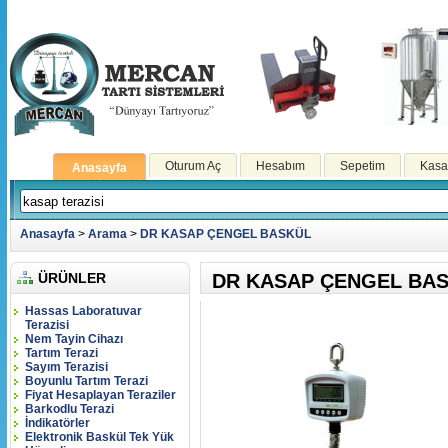
Oturum Aç
Hesabım
Sepetim
Kasa
Anasayfa
Anasayfa
>
Arama
>
DR KASAP ÇENGEL BASKÜL
ÜRÜNLER
DR KASAP ÇENGEL BA
Hassas Laboratuvar
Terazisi
Nem Tayin Cihazı
Tartım Terazi
Sayım Terazisi
Boyunlu Tartım Terazi
Fiyat Hesaplayan Teraziler
Barkodlu Terazi
İndikatörler
Elektronik Baskül Tek Yük