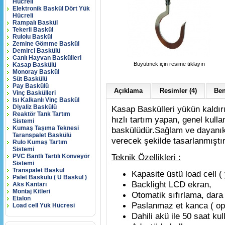
Hücreli
Elektronik Baskül Dört Yük
Hücreli
Rampalı Baskül
Tekerli Baskül
Rulolu Baskül
Zemine Gömme Baskül
Demirci Baskülü
Canlı Hayvan Baskülleri
Büyütmek için resime tıklayın
Kasap Baskülü
Monoray Baskül
Süt Baskülü
Pay Baskülü
Açıklama
Resimler (4)
Ben
Vinç Baskülleri
Isı Kalkanlı Vinç Baskül
Diyaliz Baskülü
Kasap Baskülleri yükün kaldı
Reaktör Tank Tartım
hızlı tartım yapan, genel kulla
Sistemi
Kumaş Taşıma Teknesi
baskülüdür.Sağlam ve dayanıklı
Taranspalet Baskülü
verecek şekilde tasarlanmıştır
Rulo Kumaş Tartım
Sistemi
Teknik Özellikleri :
PVC Bantlı Tartılı Konveyör
Sistemi
Transpalet Baskül
Kapasite üstü load cell ( 
Palet Baskülü ( U Baskül )
Backlight LCD ekran,
Aks Kantarı
Montaj Kitleri
Otomatik sıfırlama, dara
Etalon
Paslanmaz et kanca ( op
Load cell Yük Hücresi
Dahili akü ile 50 saat ku