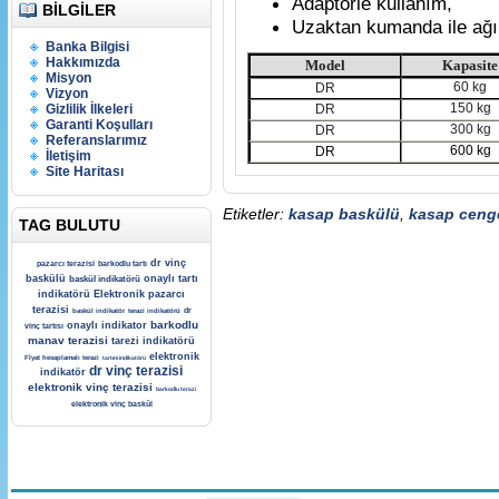
Adaptörle kullanım,
BILGILER
Uzaktan kumanda ile ağır
Banka Bilgisi
Hakkımızda
Model
Kapasite
Misyon
60 kg
DR
Vizyon
150 kg
Gizlilik İlkeleri
DR
Garanti Koşulları
300 kg
DR
Referanslarımız
600 kg
DR
İletişim
Site Haritası
Etiketler:
kasap baskülü
,
kasap ceng
TAG BULUTU
dr vinç
pazarcı terazisi
barkodlu tartı
baskülü
onaylı tartı
baskül indikatörü
indikatörü
Elektronik pazarcı
terazisi
dr
baskül indikatör
terazi indikatörü
barkodlu
onaylı indikator
vinç tartısı
manav terazisi
tarezi indikatörü
elektronik
Fİyat hesaplamalı terazi
tartım indikatörü
dr vinç terazisi
indikatör
elektronik vinç terazisi
barkodlu terazi
elektronik vinç baskül