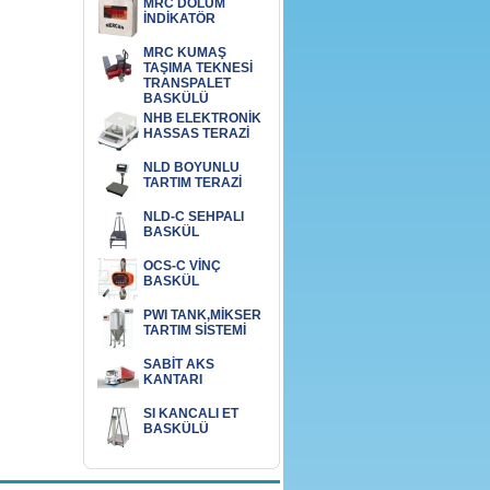
MRC DOLUM
İNDİKATÖR
MRC KUMAŞ
TAŞIMA TEKNESİ
TRANSPALET
BASKÜLÜ
NHB ELEKTRONİK
HASSAS TERAZİ
NLD BOYUNLU
TARTIM TERAZİ
NLD-C SEHPALI
BASKÜL
OCS-C VİNÇ
BASKÜL
PWI TANK,MİKSER
TARTIM SİSTEMİ
SABİT AKS
KANTARI
SI KANCALI ET
BASKÜLÜ