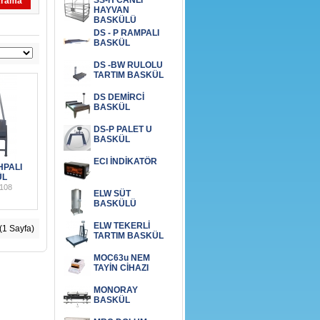
SS-H CANLI
rama
HAYVAN
BASKÜLÜ
DS - P RAMPALI
BASKÜL
DS -BW RULOLU
TARTIM BASKÜL
DS DEMİRCİ
BASKÜL
DS-P PALET U
BASKÜL
ECI İNDİKATÖR
HPALI
ÜL
108
ELW SÜT
BASKÜLÜ
ELW TEKERLİ
 (1 Sayfa)
TARTIM BASKÜL
MOC63u NEM
TAYİN CİHAZI
MONORAY
BASKÜL