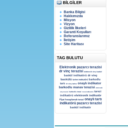
BILGILER
Banka Bilgisi
Hakkımızda
Misyon
Vizyon
Gizlilik İlkeleri
Garanti Koşulları
Referanslarımız
İletişim
Site Haritası
TAG BULUTU
Elektronik pazarcı terazisi
dr vinç terazisi
elektronik vinç baskül
dr vinç
baskül indikatörü
baskülü
barkodlu
tartım indikatörü
onaylı indikator
tartı
dr vinç tartısı
barkodlu manav terazisi
elektronik
tarezi
vinç terazisi
barkodlu terazi
terazi indikatörü
elektronik indikatör
indikatörü
onaylı tartı
Fİyat hesaplamalı terazi
indikatörü
pazarcı terazisi
baskül indikatör