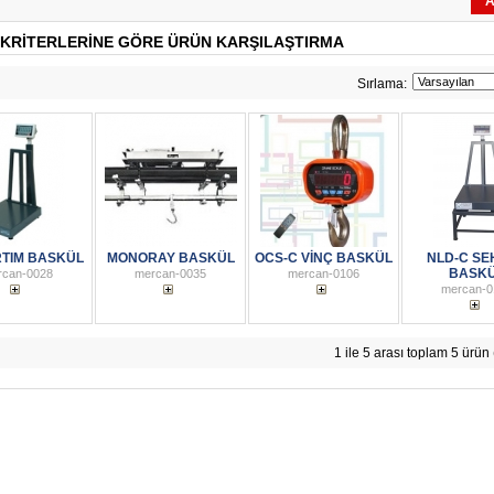
A
KRITERLERINE GÖRE ÜRÜN KARŞILAŞTIRMA
Sırlama:
RTIM BASKÜL
MONORAY BASKÜL
OCS-C VİNÇ BASKÜL
NLD-C SE
BASK
rcan-0028
mercan-0035
mercan-0106
mercan-0
1 ile 5 arası toplam 5 ürün