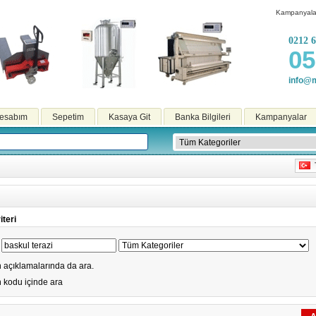
Kampanyala
0212 6
05
info@m
esabım
Sepetim
Kasaya Git
Banka Bilgileri
Kampanyalar
T
teri
 açıklamalarında da ara.
 kodu içinde ara