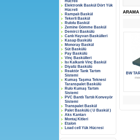
Hücreli
Elektronik Baskül Dört Yük
Hücreli
ARAMA 
Rampalı Baskül
Tekerli Baskül
Rulolu Baskül
Zemine Gömme Baskül
Demirci Baskülü
Canlı Hayvan Baskülleri
Kasap Baskülü
Monoray Baskül
Süt Baskülü
Pay Baskülü
Vinç Baskülleri
Isı Kalkanlı Vinç Baskül
Diyaliz Baskülü
Reaktör Tank Tartım
BW TA
Sistemi
me
Kumaş Taşıma Teknesi
Taranspalet Baskülü
Rulo Kumaş Tartım
Sistemi
PVC Bantlı Tartılı Konveyör
Sistemi
Transpalet Baskül
Palet Baskülü ( U Baskül )
Aks Kantarı
Montaj Kitleri
Etalon
Load cell Yük Hücresi