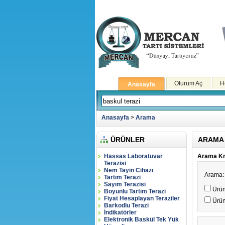
Oturum Aç
H
Anasayfa
Anasayfa
>
Arama
ÜRÜNLER
ARAMA
Hassas Laboratuvar
Arama Kri
Terazisi
Nem Tayin Cihazı
Arama:
Tartım Terazi
Sayım Terazisi
Ürün
Boyunlu Tartım Terazi
Fiyat Hesaplayan Teraziler
Ürün
Barkodlu Terazi
İndikatörler
Elektronik Baskül Tek Yük