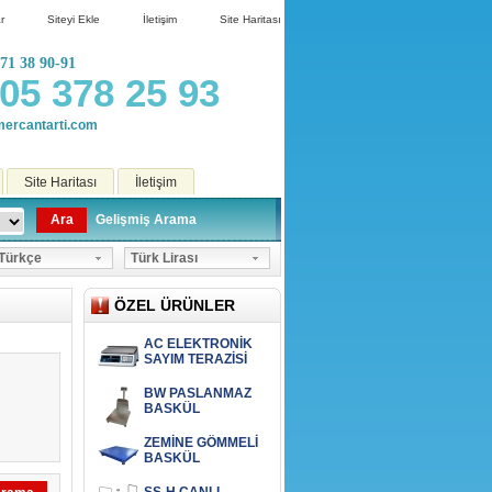
r
Siteyi Ekle
İletişim
Site Haritası
71 38 90-91
05 378 25 93
ercantarti.com
Site Haritası
İletişim
Ara
Gelişmiş Arama
ürkçe
Türk Lirası
ÖZEL ÜRÜNLER
AC ELEKTRONİK
SAYIM TERAZİSİ
BW PASLANMAZ
BASKÜL
ZEMİNE GÖMMELİ
BASKÜL