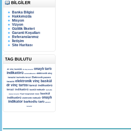
BILGILER
Banka Bilgisi
Hakkımızda
Misyon
Vizyon
Gizlilik İlkeleri
Garanti Koşulları
Referanslarımız
İletişim
Site Haritası
TAG BULUTU
onaylı tartı
dr vinç baskülü
dr vinç terazisi
indikatörü
elektronik vinç
tartım indikatörü
terazisi
Elektronik pazarcı
barkodlu terazi
elektronik vinç baskül
terazisi
dr vinç tartısı
tarezi indikatörü
terazi indikatörü
baskül indikatör
barkodlu
baskül
manav terazisi
Fİyat hesaplamalı terazi
onaylı
indikatörü
elektronik indikatör
indikator
barkodlu tartı
pazarcı
terazisi