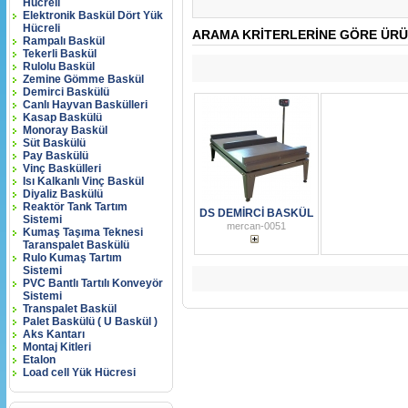
Hücreli
Elektronik Baskül Dört Yük
Hücreli
ARAMA KRITERLERINE GÖRE ÜRÜ
Rampalı Baskül
Tekerli Baskül
Rulolu Baskül
Zemine Gömme Baskül
Demirci Baskülü
Canlı Hayvan Baskülleri
Kasap Baskülü
Monoray Baskül
Süt Baskülü
Pay Baskülü
Vinç Baskülleri
Isı Kalkanlı Vinç Baskül
Diyaliz Baskülü
Reaktör Tank Tartım
DS DEMİRCİ BASKÜL
Sistemi
mercan-0051
Kumaş Taşıma Teknesi
Taranspalet Baskülü
Rulo Kumaş Tartım
Sistemi
PVC Bantlı Tartılı Konveyör
Sistemi
Transpalet Baskül
Palet Baskülü ( U Baskül )
Aks Kantarı
Montaj Kitleri
Etalon
Load cell Yük Hücresi