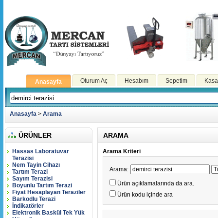
Oturum Aç
Hesabım
Sepetim
Kasa
Anasayfa
Anasayfa
>
Arama
ÜRÜNLER
ARAMA
Hassas Laboratuvar
Arama Kriteri
Terazisi
Nem Tayin Cihazı
Arama:
Tartım Terazi
Sayım Terazisi
Ürün açıklamalarında da ara.
Boyunlu Tartım Terazi
Fiyat Hesaplayan Teraziler
Ürün kodu içinde ara
Barkodlu Terazi
İndikatörler
Elektronik Baskül Tek Yük