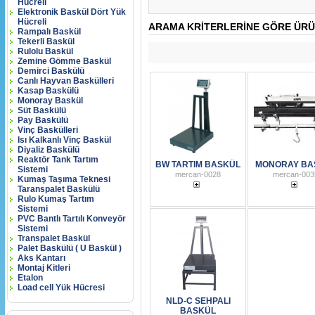
Hücreli
Elektronik Baskül Dört Yük
Hücreli
ARAMA KRITERLERINE GÖRE ÜRÜ
Rampalı Baskül
Tekerli Baskül
Rulolu Baskül
Zemine Gömme Baskül
Demirci Baskülü
Canlı Hayvan Baskülleri
Kasap Baskülü
Monoray Baskül
Süt Baskülü
Pay Baskülü
Vinç Baskülleri
Isı Kalkanlı Vinç Baskül
Diyaliz Baskülü
Reaktör Tank Tartım
BW TARTIM BASKÜL
MONORAY BA
Sistemi
mercan-0028
mercan-003
Kumaş Taşıma Teknesi
Taranspalet Baskülü
Rulo Kumaş Tartım
Sistemi
PVC Bantlı Tartılı Konveyör
Sistemi
Transpalet Baskül
Palet Baskülü ( U Baskül )
Aks Kantarı
Montaj Kitleri
Etalon
Load cell Yük Hücresi
NLD-C SEHPALI
BASKÜL