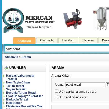
Oturum Aç
Hesabım
Sepetim
Kasa
Anasayfa
Anasayfa
>
Arama
ÜRÜNLER
ARAMA
Hassas Laboratuvar
Arama Kriteri
Terazisi
Nem Tayin Cihazı
Arama:
Tartım Terazi
Sayım Terazisi
Ürün açıklamalarında da ara.
Boyunlu Tartım Terazi
Fiyat Hesaplayan Teraziler
Ürün kodu içinde ara
Barkodlu Terazi
İndikatörler
Elektronik Baskül Tek Yük