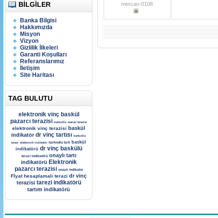
BILGILER
mercan-0108
Banka Bilgisi
Hakkımızda
Misyon
Vizyon
Gizlilik İlkeleri
Garanti Koşulları
Referanslarımız
İletişim
Site Haritası
TAG BULUTU
elektronik vinç baskül
pazarcı terazisi
barkodlu manav terazisi
baskül
elektronik vinç terazisi
dr vinç tartısı
indikatör
barkodlu
baskül
barkodlu tartı
terazi
elektronik indikatör
dr vinç baskülü
indikatörü
onaylı tartı
terazi indikatörü
Elektronik
indikatörü
pazarcı terazisi
onaylı indikator
dr vinç
Fİyat hesaplamalı terazi
tarezi indikatörü
terazisi
tartım indikatörü