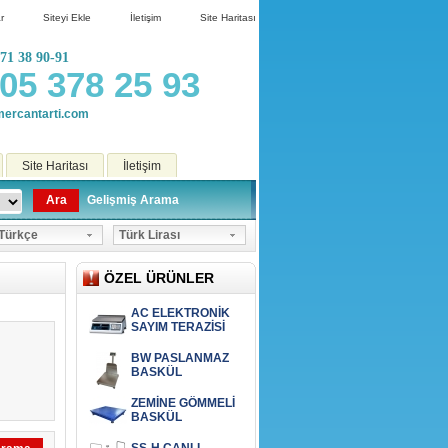
r
Siteyi Ekle
İletişim
Site Haritası
71 38 90-91
05 378 25 93
ercantarti.com
Site Haritası
İletişim
Ara
Gelişmiş Arama
ürkçe
Türk Lirası
ÖZEL ÜRÜNLER
AC ELEKTRONİK
SAYIM TERAZİSİ
BW PASLANMAZ
BASKÜL
ZEMİNE GÖMMELİ
BASKÜL