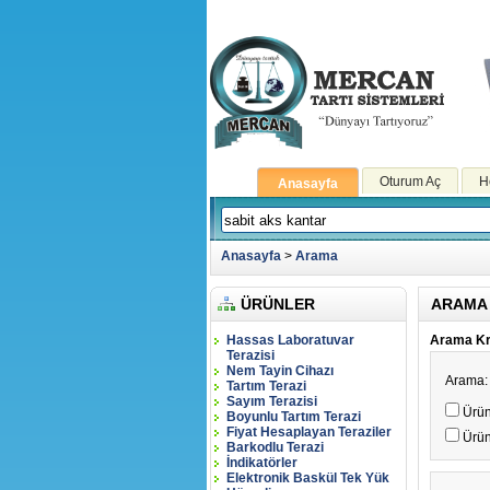
Oturum Aç
H
Anasayfa
Anasayfa
>
Arama
ÜRÜNLER
ARAMA
Hassas Laboratuvar
Arama Kri
Terazisi
Nem Tayin Cihazı
Arama:
Tartım Terazi
Sayım Terazisi
Ürün
Boyunlu Tartım Terazi
Fiyat Hesaplayan Teraziler
Ürün
Barkodlu Terazi
İndikatörler
Elektronik Baskül Tek Yük