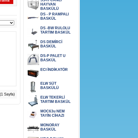
SS-H CANLI
rama
HAYVAN
BASKÜLÜ
DS - P RAMPALI
BASKÜL
DS -BW RULOLU
TARTIM BASKÜL
DS DEMİRCİ
BASKÜL
DS-P PALET U
BASKÜL
ECI İNDİKATÖR
ELW SÜT
BASKÜLÜ
 (1 Sayfa)
ELW TEKERLİ
TARTIM BASKÜL
MOC63u NEM
TAYİN CİHAZI
MONORAY
BASKÜL