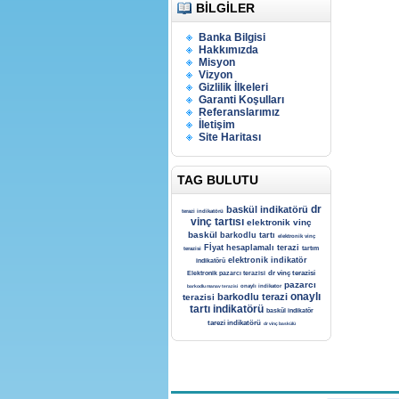
BILGILER
Banka Bilgisi
Hakkımızda
Misyon
Vizyon
Gizlilik İlkeleri
Garanti Koşulları
Referanslarımız
İletişim
Site Haritası
TAG BULUTU
dr
baskül indikatörü
terazi indikatörü
vinç tartısı
elektronik vinç
baskül
barkodlu tartı
elektronik vinç
Fİyat hesaplamalı terazi
tartım
terazisi
elektronik indikatör
indikatörü
dr vinç terazisi
Elektronik pazarcı terazisi
pazarcı
barkodlu manav terazisi
onaylı indikator
onaylı
barkodlu terazi
terazisi
tartı indikatörü
baskül indikatör
tarezi indikatörü
dr vinç baskülü