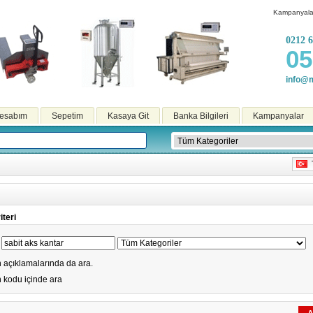
Kampanyala
0212 6
05
info@m
esabım
Sepetim
Kasaya Git
Banka Bilgileri
Kampanyalar
T
teri
 açıklamalarında da ara.
 kodu içinde ara