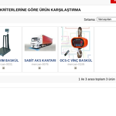
A
KRITERLERINE GÖRE ÜRÜN KARŞILAŞTIRMA
Sırlama:
YIM BASKÜL
SABİT AKS KANTARI
OCS-C VİNÇ BASKÜL
rcan-0031
mercan-0076
mercan-0106
1 ile 3 arası toplam 3 ürün