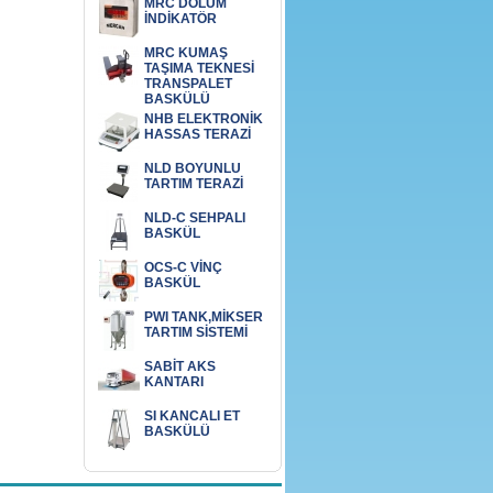
MRC DOLUM
İNDİKATÖR
MRC KUMAŞ
TAŞIMA TEKNESİ
TRANSPALET
BASKÜLÜ
NHB ELEKTRONİK
HASSAS TERAZİ
NLD BOYUNLU
TARTIM TERAZİ
NLD-C SEHPALI
BASKÜL
OCS-C VİNÇ
BASKÜL
PWI TANK,MİKSER
TARTIM SİSTEMİ
SABİT AKS
KANTARI
SI KANCALI ET
BASKÜLÜ