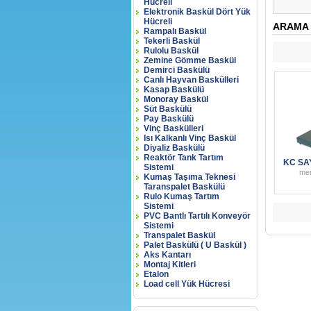
Hücreli
Elektronik Baskül Dört Yük
Hücreli
ARAMA 
Rampalı Baskül
Tekerli Baskül
Rulolu Baskül
Zemine Gömme Baskül
Demirci Baskülü
Canlı Hayvan Baskülleri
Kasap Baskülü
Monoray Baskül
Süt Baskülü
Pay Baskülü
Vinç Baskülleri
Isı Kalkanlı Vinç Baskül
Diyaliz Baskülü
Reaktör Tank Tartım
KC SA
Sistemi
me
Kumaş Taşıma Teknesi
Taranspalet Baskülü
Rulo Kumaş Tartım
Sistemi
PVC Bantlı Tartılı Konveyör
Sistemi
Transpalet Baskül
Palet Baskülü ( U Baskül )
Aks Kantarı
Montaj Kitleri
Etalon
Load cell Yük Hücresi