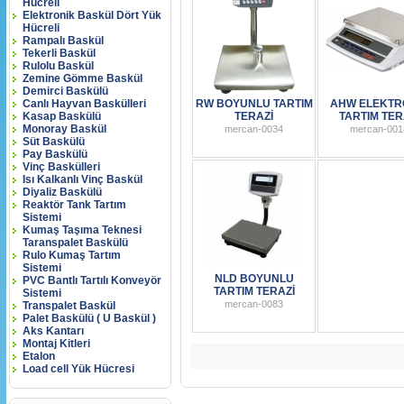
Hücreli
Elektronik Baskül Dört Yük
Hücreli
Rampalı Baskül
Tekerli Baskül
Rulolu Baskül
Zemine Gömme Baskül
Demirci Baskülü
Canlı Hayvan Baskülleri
RW BOYUNLU TARTIM
AHW ELEKTR
Kasap Baskülü
TERAZİ
TARTIM TER
Monoray Baskül
mercan-0034
mercan-001
Süt Baskülü
Pay Baskülü
Vinç Baskülleri
Isı Kalkanlı Vinç Baskül
Diyaliz Baskülü
Reaktör Tank Tartım
Sistemi
Kumaş Taşıma Teknesi
Taranspalet Baskülü
Rulo Kumaş Tartım
Sistemi
NLD BOYUNLU
PVC Bantlı Tartılı Konveyör
TARTIM TERAZİ
Sistemi
mercan-0083
Transpalet Baskül
Palet Baskülü ( U Baskül )
Aks Kantarı
Montaj Kitleri
Etalon
Load cell Yük Hücresi