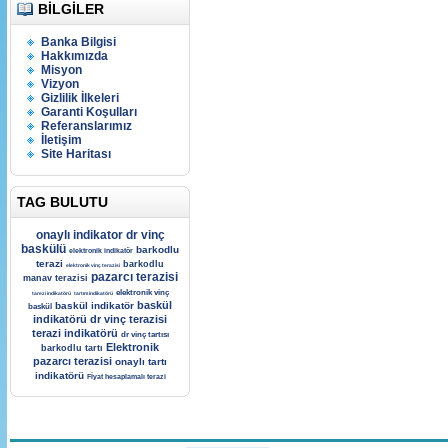
BILGILER
Banka Bilgisi
Hakkımızda
Misyon
Vizyon
Gizlilik İlkeleri
Garanti Koşulları
Referanslarımız
İletişim
Site Haritası
TAG BULUTU
onaylı indikator
dr vinç
baskülü
barkodlu
elektronik indikatör
terazi
barkodlu
elektronik vinç terazisi
pazarcı terazisi
manav terazisi
elektronik vinç
tarezi indikatörü
tartım indikatörü
baskül
baskül indikatör
baskül
indikatörü
dr vinç terazisi
terazi indikatörü
dr vinç tartısı
Elektronik
barkodlu tartı
pazarcı terazisi
onaylı tartı
indikatörü
Fİyat hesaplamalı terazi