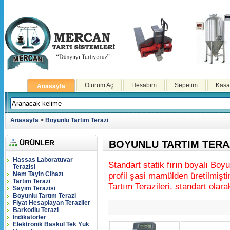
Oturum Aç
Hesabım
Sepetim
Kasa
Anasayfa
Anasayfa
>
Boyunlu Tartım Terazi
ÜRÜNLER
BOYUNLU TARTIM TERA
Hassas Laboratuvar
Standart statik fırın boyalı Boyu
Terazisi
Nem Tayin Cihazı
profil şasi mamülden üretilmişt
Tartım Terazi
Tartım Terazileri, standart olara
Sayım Terazisi
Boyunlu Tartım Terazi
Fiyat Hesaplayan Teraziler
Barkodlu Terazi
İndikatörler
Elektronik Baskül Tek Yük