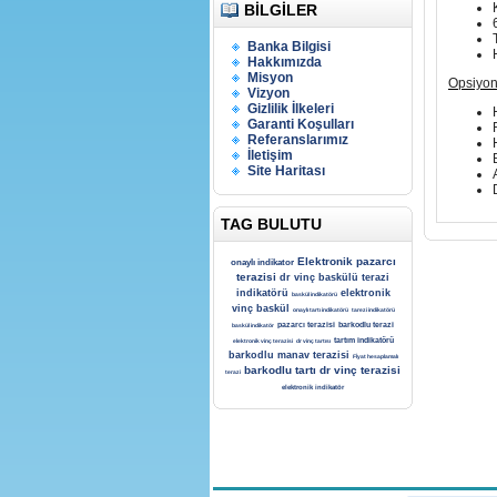
BILGILER
Banka Bilgisi
Hakkımızda
Misyon
Opsiyon
Vizyon
Gizlilik İlkeleri
Garanti Koşulları
Referanslarımız
İletişim
Site Haritası
TAG BULUTU
Elektronik pazarcı
onaylı indikator
terazisi
dr vinç baskülü
terazi
indikatörü
elektronik
baskül indikatörü
vinç baskül
onaylı tartı indikatörü
tarezi indikatörü
pazarcı terazisi
barkodlu terazi
baskül indikatör
tartım indikatörü
elektronik vinç terazisi
dr vinç tartısı
barkodlu manav terazisi
Fİyat hesaplamalı
barkodlu tartı
dr vinç terazisi
terazi
elektronik indikatör