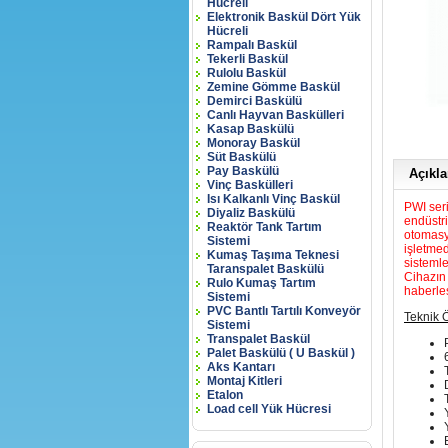
Hücreli
Elektronik Baskül Dört Yük
Hücreli
Rampalı Baskül
Tekerli Baskül
Rulolu Baskül
Zemine Gömme Baskül
Demirci Baskülü
Canlı Hayvan Baskülleri
Kasap Baskülü
Monoray Baskül
Süt Baskülü
Pay Baskülü
Açıkl
Vinç Baskülleri
Isı Kalkanlı Vinç Baskül
PWI ser
Diyaliz Baskülü
endüstri
Reaktör Tank Tartım
otomasyo
Sistemi
işletmed
Kumaş Taşıma Teknesi
sistemle
Taranspalet Baskülü
Cihazın 
Rulo Kumaş Tartım
haberleş
Sistemi
PVC Bantlı Tartılı Konveyör
Teknik Ö
Sistemi
Transpalet Baskül
Palet Baskülü ( U Baskül )
Aks Kantarı
Montaj Kitleri
Etalon
Load cell Yük Hücresi