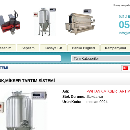
Kampanyala
0212 6
05
info@m
esabım
Sepetim
Kasaya Git
Banka Bilgileri
Kampanyalar
TEMİ
T
NK,MİKSER TARTIM SİSTEMİ
Adı:
PWI TANK,MİKSER TARTIM
Stok Durumu:
Stokda var
Ürün Kodu:
mercan-0024