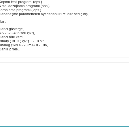
Kopma testi programı (ops.)
6 mal dozajlama programı (ops.)
Torbalama programı ( ops.)
Haberleşme parametreleri ayarlanabilir RS 232 seri çıkış,
lar
:
Harici gösterge,
RS 232 - 485 seri çıkış,
Harici röle kartı,
Binary ( BCD ) çıkış 1 - 18 bit,
Analog çıkış 4 - 20 mA / 0 - 10V,
Dahili 2 röle..