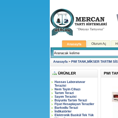
Oturum Aç
H
Anasayfa
Anasayfa
>
PWI TANK,MİKSER TARTIM SİS
ÜRÜNLER
PWI TA
Hassas Laboratuvar
Terazisi
Nem Tayin Cihazı
Tartım Terazi
Sayım Terazisi
Boyunlu Tartım Terazi
Fiyat Hesaplayan Teraziler
Barkodlu Terazi
İndikatörler
Elektronik Baskül Tek Yük