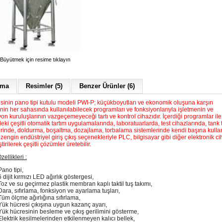
Büyütmek için resime tıklayın
ama
Resimler (5)
Benzer Ürünler (6)
isinin pano tipi kutulu modeli PWI-P; küçükboyutları ve ekonomik oluşuna karşın
nin her sahasında kullanılabilecek programları ve fonksiyonlarıyla işletmenin ve
n kuruluşlarının vazgeçemeyeceği tartı ve kontrol cihazıdır. İçerdiği programlar ile
eki çeşitli otomatik tartım uygulamalarında, laboratuarlarda, test cihazlarında, tank 
rinde, doldurma, boşaltma, dozajlama, torbalama sistemlerinde kendi başına kullanı
zengin endüstriyel giriş çıkış seçenekleriyle PLC, bilgisayar gibi diğer elektronik ci
tirilerek çeşitli çözümler üretebilir.
zellikleri :
Pano tipi,
6 dijit kırmızı LED ağırlık göstergesi,
Toz ve su geçirmez plastik membran kaplı taktil tuş takımı,
Dara, sıfırlama, fonksiyon ve ayarlama tuşları,
Tüm ölçme ağırlığına sıfırlama,
Yük hücresi çıkışına uygun kazanç ayarı,
Yük hücresinin besleme ve çıkış gerilimini gösterme,
Elektrik kesilmelerinden etkilenmeyen kalıcı bellek,