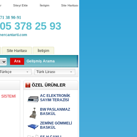
r
Siteyi Ekle
İletişim
Site Haritası
71 38 90-91
05 378 25 93
ercantarti.com
Site Haritası
İletişim
Ara
Gelişmiş Arama
ürkçe
Türk Lirası
ÖZEL ÜRÜNLER
AC ELEKTRONİK
 SİSTEMİ
SAYIM TERAZİSİ
BW PASLANMAZ
BASKÜL
ZEMİNE GÖMMELİ
BASKÜL