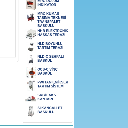
MRC DOLUM
İNDİKATÖR
MRC KUMAŞ
TAŞIMA TEKNESİ
TRANSPALET
BASKÜLÜ
NHB ELEKTRONİK
HASSAS TERAZİ
NLD BOYUNLU
TARTIM TERAZİ
NLD-C SEHPALI
BASKÜL
OCS-C VİNÇ
BASKÜL
PWI TANK,MİKSER
TARTIM SİSTEMİ
SABİT AKS
KANTARI
SI KANCALI ET
BASKÜLÜ