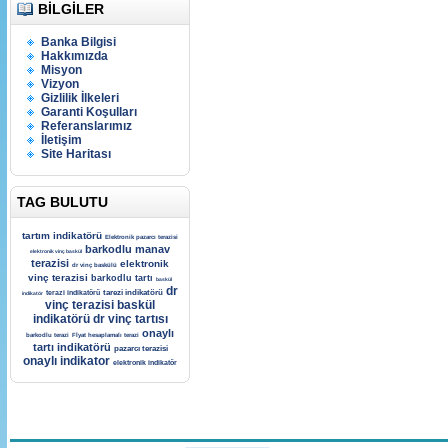
BILGILER
Banka Bilgisi
Hakkımızda
Misyon
Vizyon
Gizlilik İlkeleri
Garanti Koşulları
Referanslarımız
İletişim
Site Haritası
TAG BULUTU
tartım indikatörü
Elektronik pazarcı terazisi
barkodlu manav
elektronik vinç baskül
terazisi
elektronik
dr vinç baskülü
vinç terazisi
barkodlu tartı
baskül
dr
tarezi indikatörü
terazi indikatörü
indikatör
vinç terazisi
baskül
indikatörü
dr vinç tartısı
onaylı
barkodlu terazi
Fİyat hesaplamalı terazi
tartı indikatörü
pazarcı terazisi
onaylı indikator
elektronik indikatör