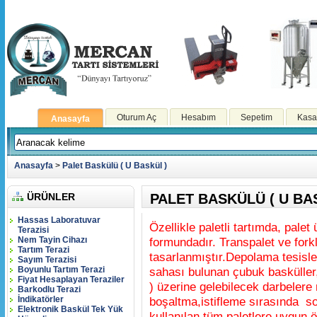
Oturum Aç
Hesabım
Sepetim
Kasa
Anasayfa
Anasayfa
>
Palet Baskülü ( U Baskül )
ÜRÜNLER
PALET BASKÜLÜ ( U BA
Hassas Laboratuvar
Özellikle paletli tartımda, pale
Terazisi
Nem Tayin Cihazı
formundadır. Transpalet ve forklif
Tartım Terazi
tasarlanmıştır.Depolama tesisle
Sayım Terazisi
Boyunlu Tartım Terazi
sahası bulunan çubuk basküller, 
Fiyat Hesaplayan Teraziler
) üzerine gelebilecek darbelere
Barkodlu Terazi
İndikatörler
boşaltma,istifleme sırasında so
Elektronik Baskül Tek Yük
kullanılan tüm paletlere uygun 