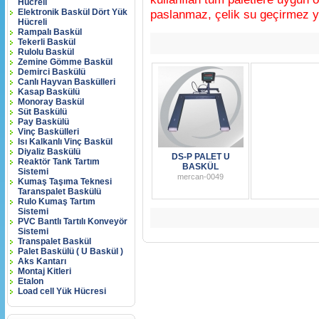
Hücreli
Elektronik Baskül Dört Yük
paslanmaz, çelik su geçirmez yü
Hücreli
Rampalı Baskül
Tekerli Baskül
Rulolu Baskül
Zemine Gömme Baskül
Demirci Baskülü
Canlı Hayvan Baskülleri
Kasap Baskülü
Monoray Baskül
Süt Baskülü
Pay Baskülü
Vinç Baskülleri
Isı Kalkanlı Vinç Baskül
Diyaliz Baskülü
DS-P PALET U
Reaktör Tank Tartım
BASKÜL
Sistemi
mercan-0049
Kumaş Taşıma Teknesi
Taranspalet Baskülü
Rulo Kumaş Tartım
Sistemi
PVC Bantlı Tartılı Konveyör
Sistemi
Transpalet Baskül
Palet Baskülü ( U Baskül )
Aks Kantarı
Montaj Kitleri
Etalon
Load cell Yük Hücresi