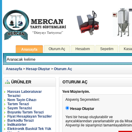
Oturum Aç
Hesabım
Sepetim
Kasa
Anasayfa
Anasayfa
>
Hesap Oluştur
>
Oturum Aç
ÜRÜNLER
OTURUM AÇ
Hassas Laboratuvar
Yeni Müşteriyim.
Terazisi
Alışveriş Seçenekleri:
Nem Tayin Cihazı
Tartım Terazi
Sayım Terazisi
Hesap Oluştur
Boyunlu Tartım Terazi
Fiyat Hesaplayan Teraziler
Yeni bir hesap oluşturabilir ve
Barkodlu Terazi
ayrıcalıklarından yararlanabilir ya da Misa
İndikatörler
Alışverişi ile siparişinizi tamamlayabilirsin
Elektronik Baskül Tek Yük