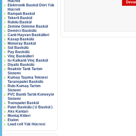
Hücreli
Dev
Elektronik Baskül Dört Yük
Hücreli
Rampalı Baskül
Tekerli Baskül
Rulolu Baskül
Zemine Gömme Baskül
Demirci Baskülü
Canlı Hayvan Baskülleri
Kasap Baskülü
Monoray Baskül
Süt Baskülü
Pay Baskülü
Vinç Baskülleri
Isı Kalkanlı Vinç Baskül
Diyaliz Baskülü
Reaktör Tank Tartım
Sistemi
Kumaş Taşıma Teknesi
Taranspalet Baskülü
Rulo Kumaş Tartım
Sistemi
PVC Bantlı Tartılı Konveyör
Sistemi
Transpalet Baskül
Palet Baskülü ( U Baskül )
Aks Kantarı
Montaj Kitleri
Etalon
Load cell Yük Hücresi