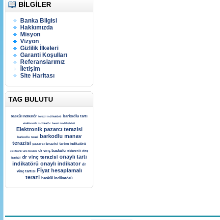
BILGILER
Banka Bilgisi
Hakkımızda
Misyon
Vizyon
Gizlilik İlkeleri
Garanti Koşulları
Referanslarımız
İletişim
Site Haritası
TAG BULUTU
barkodlu tartı
baskül indikatör
terazi indikatörü
elektronik indikatör
tarezi indikatörü
Elektronik pazarcı terazisi
barkodlu manav
barkodlu terazi
terazisi
pazarcı terazisi
tartım indikatörü
dr vinç baskülü
elektronik vinç terazisi
elektronik vinç
onaylı tartı
dr vinç terazisi
baskül
indikatörü
onaylı indikator
dr
Fİyat hesaplamalı
vinç tartısı
terazi
baskül indikatörü