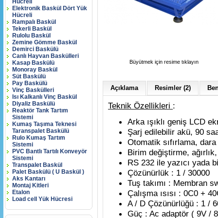
Hücreli
Elektronik Baskül Dört Yük
Hücreli
Rampalı Baskül
Tekerli Baskül
Rulolu Baskül
Zemine Gömme Baskül
Demirci Baskülü
Canlı Hayvan Baskülleri
Büyütmek için resime tıklayın
Kasap Baskülü
Monoray Baskül
Süt Baskülü
Pay Baskülü
Açıklama
Resimler (2)
Ben
Vinç Baskülleri
Isı Kalkanlı Vinç Baskül
Diyaliz Baskülü
Teknik Özellikleri
:
Reaktör Tank Tartım
Sistemi
Arka ışıklı geniş LCD ek
Kumaş Taşıma Teknesi
Şarj edilebilir akü, 90 sa
Taranspalet Baskülü
Rulo Kumaş Tartım
Otomatik sıfırlama, dara
Sistemi
Birim değiştirme, ağırlık,
PVC Bantlı Tartılı Konveyör
Sistemi
RS 232 ile yazıcı yada b
Transpalet Baskül
Çözünürlük : 1 / 30000
Palet Baskülü ( U Baskül )
Aks Kantarı
Tuş takımı : Membran sw
Montaj Kitleri
Çalışma ısısı : 0C0 + 4
Etalon
Load cell Yük Hücresi
A / D Çözünürlüğü : 1 / 
Güç : Ac adaptör ( 9V / 8