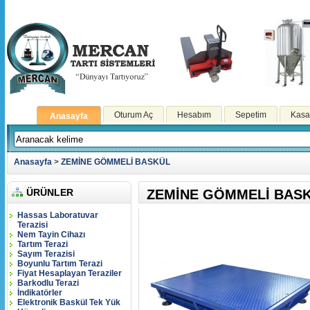
Oturum Aç
Hesabım
Sepetim
Kasa
Anasayfa
Anasayfa
>
ZEMİNE GÖMMELİ BASKÜL
ÜRÜNLER
ZEMİNE GÖMMELİ BAS
Hassas Laboratuvar
Terazisi
Nem Tayin Cihazı
Tartım Terazi
Sayım Terazisi
Boyunlu Tartım Terazi
Fiyat Hesaplayan Teraziler
Barkodlu Terazi
İndikatörler
Elektronik Baskül Tek Yük