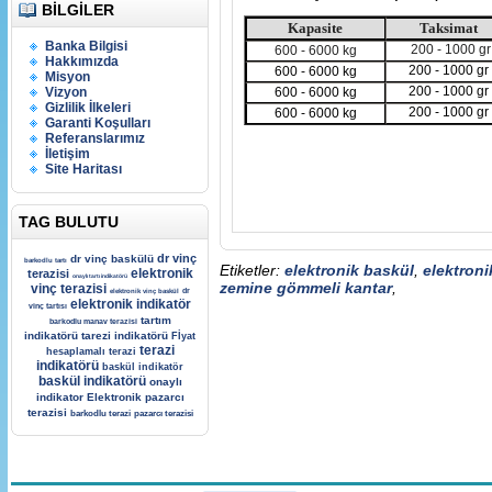
BILGILER
Kapasite
Taksimat
Banka Bilgisi
200 - 1000 gr
600 - 6000 kg
Hakkımızda
200 - 1000 gr
600 - 6000 kg
Misyon
200 - 1000 gr
Vizyon
600 - 6000 kg
Gizlilik İlkeleri
200 - 1000 gr
600 - 6000 kg
Garanti Koşulları
Referanslarımız
İletişim
Site Haritası
TAG BULUTU
dr vinç
dr vinç baskülü
barkodlu tartı
Etiketler:
elektronik baskül
,
elektron
elektronik
terazisi
onaylı tartı indikatörü
zemine gömmeli kantar
,
vinç terazisi
dr
elektronik vinç baskül
elektronik indikatör
vinç tartısı
tartım
barkodlu manav terazisi
indikatörü
tarezi indikatörü
Fİyat
terazi
hesaplamalı terazi
indikatörü
baskül indikatör
baskül indikatörü
onaylı
indikator
Elektronik pazarcı
terazisi
barkodlu terazi
pazarcı terazisi