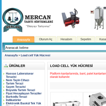
Oturum Aç
Hesabım
Sepetim
Kasa
Anasayfa
Anasayfa
>
Load cell Yük Hücresi
ÜRÜNLER
LOAD CELL YÜK HÜCRESI
Hassas Laboratuvar
Platform kantarlarında, bant, palet kantarları
Terazisi
olarak kullanılır.
Nem Tayin Cihazı
Tartım Terazi
Sayım Terazisi
Boyunlu Tartım Terazi
Fiyat Hesaplayan Teraziler
Barkodlu Terazi
İndikatörler
Elektronik Baskül Tek Yük