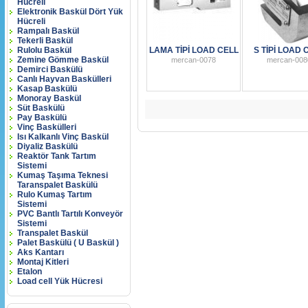
Hücreli
Elektronik Baskül Dört Yük
Hücreli
Rampalı Baskül
Tekerli Baskül
Rulolu Baskül
LAMA TİPİ LOAD CELL
S TİPİ LOAD 
Zemine Gömme Baskül
mercan-0078
mercan-008
Demirci Baskülü
Canlı Hayvan Baskülleri
Kasap Baskülü
Monoray Baskül
Süt Baskülü
Pay Baskülü
Vinç Baskülleri
Isı Kalkanlı Vinç Baskül
Diyaliz Baskülü
Reaktör Tank Tartım
Sistemi
Kumaş Taşıma Teknesi
Taranspalet Baskülü
Rulo Kumaş Tartım
Sistemi
PVC Bantlı Tartılı Konveyör
Sistemi
Transpalet Baskül
Palet Baskülü ( U Baskül )
Aks Kantarı
Montaj Kitleri
Etalon
Load cell Yük Hücresi