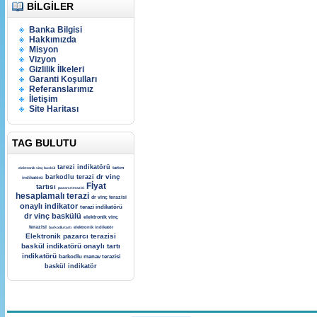
BILGILER
Banka Bilgisi
Hakkımızda
Misyon
Vizyon
Gizlilik İlkeleri
Garanti Koşulları
Referanslarımız
İletişim
Site Haritası
TAG BULUTU
tarezi indikatörü
elektronik vinç baskül
tartım
dr vinç
barkodlu terazi
indikatörü
Fİyat
tartısı
pazarcı terazisi
hesaplamalı terazi
dr vinç terazisi
onaylı indikator
terazi indikatörü
dr vinç baskülü
elektronik vinç
terazisi
barkodlu tartı
elektronik indikatör
Elektronik pazarcı terazisi
baskül indikatörü
onaylı tartı
indikatörü
barkodlu manav terazisi
baskül indikatör