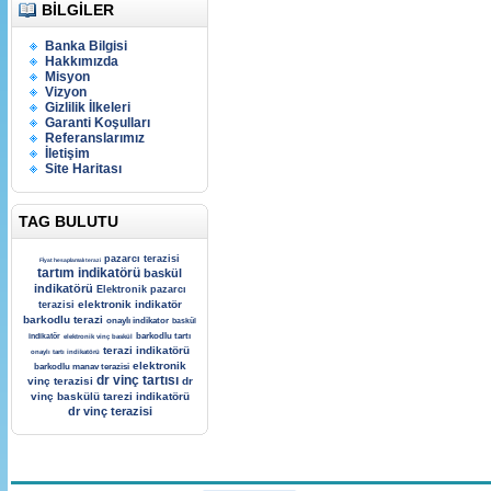
BILGILER
Banka Bilgisi
Hakkımızda
Misyon
Vizyon
Gizlilik İlkeleri
Garanti Koşulları
Referanslarımız
İletişim
Site Haritası
TAG BULUTU
pazarcı terazisi
Fİyat hesaplamalı terazi
tartım indikatörü
baskül
indikatörü
Elektronik pazarcı
elektronik indikatör
terazisi
barkodlu terazi
onaylı indikator
baskül
barkodlu tartı
indikatör
elektronik vinç baskül
terazi indikatörü
onaylı tartı indikatörü
elektronik
barkodlu manav terazisi
dr vinç tartısı
vinç terazisi
dr
vinç baskülü
tarezi indikatörü
dr vinç terazisi