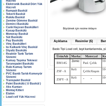
Hücreli
Elektronik Baskül Dört Yük
Hücreli
Rampalı Baskül
Tekerli Baskül
Rulolu Baskül
Zemine Gömme Baskül
Demirci Baskülü
Canlı Hayvan Baskülleri
Büyütmek için resime tıklayın
Kasap Baskülü
Monoray Baskül
Süt Baskülü
Pay Baskülü
Açıklama
Resimler (6)
Ben
Vinç Baskülleri
Isı Kalkanlı Vinç Baskül
Baskı Tipi Load cell, taşıt kantarlarında, y
Diyaliz Baskülü
Reaktör Tank Tartım
Ürün
Adı
Marka
Materyal
Ka
Sistemi
Kumaş Taşıma Teknesi
10
Zemic
BM14G
Pasl. Çelik
Taranspalet Baskülü
Rulo Kumaş Tartım
Keli
10
Sistemi
ZSF - A
ÇelikAlaşım
PVC Bantlı Tartılı Konveyör
Sistemi
Keli
10
ZSFY - A
" "
Transpalet Baskül
Palet Baskülü ( U Baskül )
Aks Kantarı
Montaj Kitleri
Etalon
Load cell Yük Hücresi