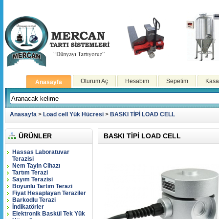
Oturum Aç
Hesabım
Sepetim
Kasa
Anasayfa
Anasayfa
>
Load cell Yük Hücresi
>
BASKI TİPİ LOAD CELL
ÜRÜNLER
BASKI TİPİ LOAD CELL
Hassas Laboratuvar
Terazisi
Nem Tayin Cihazı
Tartım Terazi
Sayım Terazisi
Boyunlu Tartım Terazi
Fiyat Hesaplayan Teraziler
Barkodlu Terazi
İndikatörler
Elektronik Baskül Tek Yük