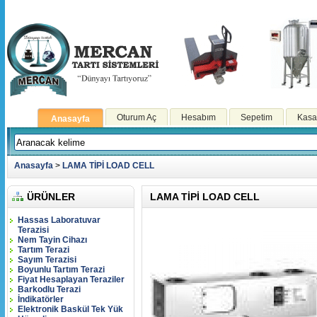
Oturum Aç
Hesabım
Sepetim
Kasa
Anasayfa
Anasayfa
>
LAMA TİPİ LOAD CELL
ÜRÜNLER
LAMA TİPİ LOAD CELL
Hassas Laboratuvar
Terazisi
Nem Tayin Cihazı
Tartım Terazi
Sayım Terazisi
Boyunlu Tartım Terazi
Fiyat Hesaplayan Teraziler
Barkodlu Terazi
İndikatörler
Elektronik Baskül Tek Yük