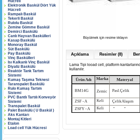
Hücreli
Elektronik Baskül Dört Yük
Hücreli
Rampalı Baskül
Tekerli Baskül
Rulolu Baskül
Zemine Gömme Baskül
Demirci Baskülü
Canlı Hayvan Baskülleri
Büyütmek için resime tıklayın
Kasap Baskülü
Monoray Baskül
Süt Baskülü
Pay Baskülü
Açıklama
Resimler (8)
Ben
Vinç Baskülleri
Isı Kalkanlı Vinç Baskül
Lama Tipi looad cell, platform kantarlarınd
Diyaliz Baskülü
kullanılır.
Reaktör Tank Tartım
Sistemi
Marka
Ürün Adı
Materyal
Kumaş Taşıma Teknesi
Taranspalet Baskülü
Rulo Kumaş Tartım
BM14G
Pasl.Çelik
Zemic
Sistemi
PVC Bantlı Tartılı Konveyör
Keli
ZSF - A
ÇelikAlaşım
Sistemi
Transpalet Baskül
Keli
ZSFY - A
" "
Palet Baskülü ( U Baskül )
Aks Kantarı
Montaj Kitleri
Etalon
Load cell Yük Hücresi