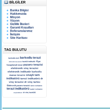
BILGILER
Banka Bilgisi
Hakkımızda
Misyon
Vizyon
Gizlilik İlkeleri
Garanti Koşulları
Referanslarımız
İletişim
Site Haritası
TAG BULUTU
barkodlu terazi
barkodlu tartı
Fİyat
baskül indikatör
elektronik vinç baskül
pazarcı terazisi
hesaplamalı terazi
elektronik vinç terazisi
elektronik indikatör
barkodlu
onaylı tartı
manav terazisi
indikatörü
tarezi indikatörü
dr
vinç terazisi
dr vinç tartısı
Elektronik pazarcı terazisi
tartım indikatörü
terazi indikatörü
baskül indikatörü
dr vinç baskülü
onaylı indikator