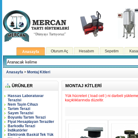
Oturum Aç
Hesabım
Sepetim
Kasa
Anasayfa
Anasayfa
>
Montaj Kitleri
ÜRÜNLER
MONTAJ KITLERI
Hassas Laboratuvar
Yük hücreleri ( load cell ) ni darbeli yüklem
Terazisi
kaçıklıklarınıda düzeltir.
Nem Tayin Cihazı
Tartım Terazi
Sayım Terazisi
Boyunlu Tartım Terazi
Fiyat Hesaplayan Teraziler
Barkodlu Terazi
İndikatörler
Elektronik Baskül Tek Yük