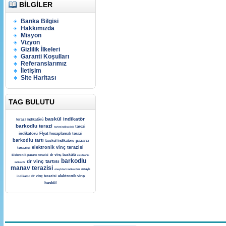
BILGILER
Banka Bilgisi
Hakkımızda
Misyon
Vizyon
Gizlilik İlkeleri
Garanti Koşulları
Referanslarımız
İletişim
Site Haritası
TAG BULUTU
baskül indikatör
terazi indikatörü
barkodlu terazi
tarezi
tartım indikatörü
indikatörü
Fİyat hesaplamalı terazi
barkodlu tartı
pazarcı
baskül indikatörü
elektronik vinç terazisi
terazisi
dr vinç baskülü
Elektronik pazarcı terazisi
elektronik
barkodlu
dr vinç tartısı
indikatör
manav terazisi
onaylı tartı indikatörü
onaylı
elektronik vinç
dr vinç terazisi
indikator
baskül