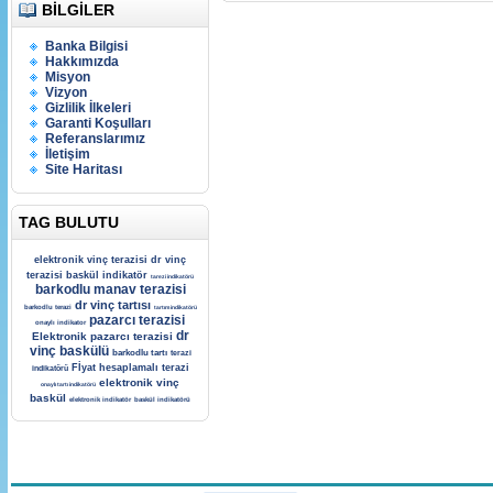
BILGILER
Banka Bilgisi
Hakkımızda
Misyon
Vizyon
Gizlilik İlkeleri
Garanti Koşulları
Referanslarımız
İletişim
Site Haritası
TAG BULUTU
elektronik vinç terazisi
dr vinç
terazisi
baskül indikatör
tarezi indikatörü
barkodlu manav terazisi
dr vinç tartısı
barkodlu terazi
tartım indikatörü
pazarcı terazisi
onaylı indikator
dr
Elektronik pazarcı terazisi
vinç baskülü
barkodlu tartı
terazi
Fİyat hesaplamalı terazi
indikatörü
elektronik vinç
onaylı tartı indikatörü
baskül
elektronik indikatör
baskül indikatörü