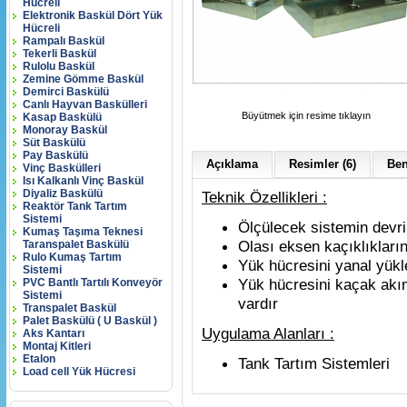
Hücreli
Elektronik Baskül Dört Yük
Hücreli
Rampalı Baskül
Tekerli Baskül
Rulolu Baskül
Zemine Gömme Baskül
Demirci Baskülü
Canlı Hayvan Baskülleri
Büyütmek için resime tıklayın
Kasap Baskülü
Monoray Baskül
Süt Baskülü
Pay Baskülü
Açıklama
Resimler (6)
Ben
Vinç Baskülleri
Isı Kalkanlı Vinç Baskül
Diyaliz Baskülü
Teknik Özellikleri :
Reaktör Tank Tartım
Sistemi
Ölçülecek sistemin devri
Kumaş Taşıma Teknesi
Olası eksen kaçıklıklarını
Taranspalet Baskülü
Rulo Kumaş Tartım
Yük hücresini yanal yükl
Sistemi
Yük hücresini kaçak akı
PVC Bantlı Tartılı Konveyör
Sistemi
vardır
Transpalet Baskül
Palet Baskülü ( U Baskül )
Uygulama Alanları :
Aks Kantarı
Montaj Kitleri
Etalon
Tank Tartım Sistemleri
Load cell Yük Hücresi