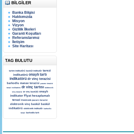
BILGILER
Banka Bilgisi
Hakkımızda
Misyon
Vizyon
Gizlilik İlkeleri
Garanti Koşulları
Referanslarımız
İletişim
Site Haritası
TAG BULUTU
tarezi
tartım indikatörü
baskül indikatör
onaylı tartı
indikatörü
indikatörü
dr vinç terazisi
barkodlu manav terazisi
pazarcı terazisi
dr vinç tartısı
terazi indikatörü
elektronik
onaylı
dr vinç baskülü
vinç terazisi
indikator
Fİyat hesaplamalı
terazi
Elektronik pazarcı terazisi
elektronik vinç baskül
baskül
indikatörü
elektronik indikatör
barkodlu
barkodlu tartı
terazi