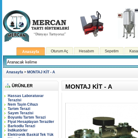
Oturum Aç
Hesabım
Sepetim
Kasa
Anasayfa
Anasayfa
>
MONTAJ KİT - A
ÜRÜNLER
MONTAJ KİT - A
Hassas Laboratuvar
Terazisi
Nem Tayin Cihazı
Tartım Terazi
Sayım Terazisi
Boyunlu Tartım Terazi
Fiyat Hesaplayan Teraziler
Barkodlu Terazi
İndikatörler
Elektronik Baskül Tek Yük