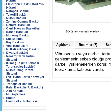
Hücreli
Elektronik Baskül Dört Yük
Hücreli
Rampalı Baskül
Tekerli Baskül
Rulolu Baskül
Zemine Gömme Baskül
Demirci Baskülü
Canlı Hayvan Baskülleri
Büyütmek için resime tıklayın
Kasap Baskülü
Monoray Baskül
Süt Baskülü
Pay Baskülü
Açıklama
Resimler (7)
Ben
Vinç Baskülleri
Isı Kalkanlı Vinç Baskül
Diyaliz Baskülü
Vibrasyonlu veya darbeli tartı
Reaktör Tank Tartım
genleşmenin sebep olduğu prob
Sistemi
Kumaş Taşıma Teknesi
darbeli yüklemelerden korur. 
Taranspalet Baskülü
topraklama kablosu vardır.
Rulo Kumaş Tartım
Sistemi
PVC Bantlı Tartılı Konveyör
Sistemi
Transpalet Baskül
Palet Baskülü ( U Baskül )
Aks Kantarı
Montaj Kitleri
Etalon
Load cell Yük Hücresi