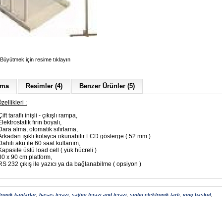
Büyütmek için resime tıklayın
ama
Resimler (4)
Benzer Ürünler (5)
zellikleri :
Çift taraflı inişli - çıkışlı rampa,
Elektrostatik fırın boyalı,
Dara alma, otomatik sıfırlama,
Arkadan ışıklı kolayca okunabilir LCD gösterge ( 52 mm )
Dahili akü ile 60 saat kullanım,
Kapasite üstü load cell ( yük hücreli )
80 x 90 cm platform,
RS 232 çıkış ile yazıcı ya da bağlanabilme ( opsiyon )
tronik kantarlar
,
hasas terazi
,
sayıcı terazi and terazi
,
sinbo elektronik tartı
,
vinç baskül
,