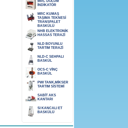
MRC DOLUM
İNDİKATÖR
MRC KUMAŞ
TAŞIMA TEKNESİ
TRANSPALET
BASKÜLÜ
NHB ELEKTRONİK
HASSAS TERAZİ
NLD BOYUNLU
TARTIM TERAZİ
NLD-C SEHPALI
BASKÜL
OCS-C VİNÇ
BASKÜL
PWI TANK,MİKSER
TARTIM SİSTEMİ
SABİT AKS
KANTARI
SI KANCALI ET
BASKÜLÜ