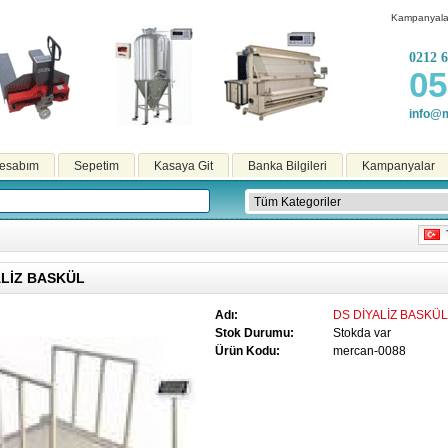
Kampanyala
0212 6
05
info@m
esabım
Sepetim
Kasaya Git
Banka Bilgileri
Kampanyalar
T
ALİZ BASKÜL
Adı:
DS DİYALİZ BASKÜL
Stok Durumu:
Stokda var
Ürün Kodu:
mercan-0088