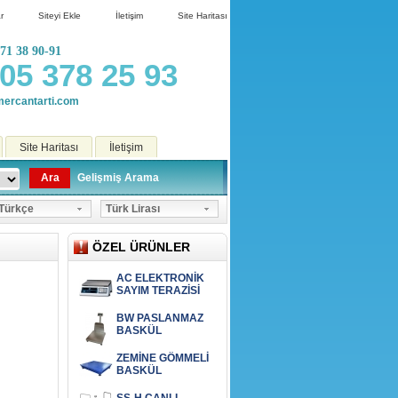
r
Siteyi Ekle
İletişim
Site Haritası
71 38 90-91
05 378 25 93
ercantarti.com
Site Haritası
İletişim
Ara
Gelişmiş Arama
ürkçe
Türk Lirası
ÖZEL ÜRÜNLER
AC ELEKTRONİK
SAYIM TERAZİSİ
BW PASLANMAZ
BASKÜL
ZEMİNE GÖMMELİ
BASKÜL