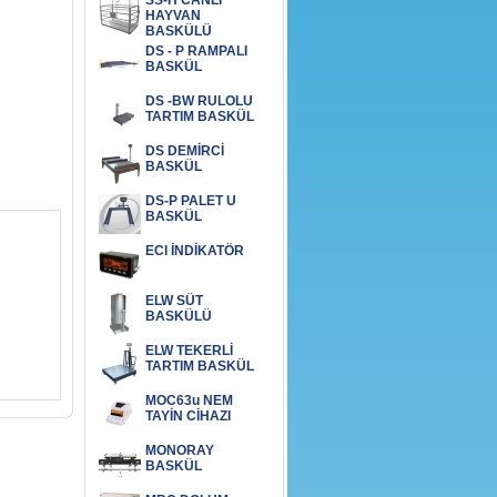
SS-H CANLI
HAYVAN
BASKÜLÜ
DS - P RAMPALI
BASKÜL
DS -BW RULOLU
TARTIM BASKÜL
DS DEMİRCİ
BASKÜL
DS-P PALET U
BASKÜL
ECI İNDİKATÖR
ELW SÜT
BASKÜLÜ
ELW TEKERLİ
TARTIM BASKÜL
MOC63u NEM
TAYİN CİHAZI
MONORAY
BASKÜL