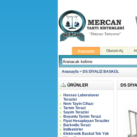
Oturum Aç
H
Anasayfa
Anasayfa
>
DS DİYALİZ BASKÜL
ÜRÜNLER
DS DİY
Hassas Laboratuvar
Terazisi
Nem Tayin Cihazı
Tartım Terazi
Sayım Terazisi
Boyunlu Tartım Terazi
Fiyat Hesaplayan Teraziler
Barkodlu Terazi
İndikatörler
Elektronik Baskül Tek Yük