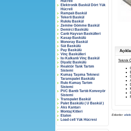
Hücreli
Elektronik Baskül Dört Yük
Hücreli
Rampalı Baskül
Tekerli Baskül
Rulolu Baskül
Zemine Gömme Baskül
Demirci Baskülü
Canlı Hayvan Baskülleri
Kasap Baskülü
Monoray Baskül
Süt Baskülü
Pay Baskülü
Açıkl
Vinç Baskülleri
Isı Kalkanlı Vinç Baskül
Teknik Ö
Diyaliz Baskülü
Reaktör Tank Tartım
Sistemi
Kumaş Taşıma Teknesi
Taranspalet Baskülü
Rulo Kumaş Tartım
Sistemi
PVC Bantlı Tartılı Konveyör
Sistemi
Transpalet Baskül
Palet Baskülü ( U Baskül )
Aks Kantarı
Montaj Kitleri
Etiketler:
elek
Etalon
Load cell Yük Hücresi