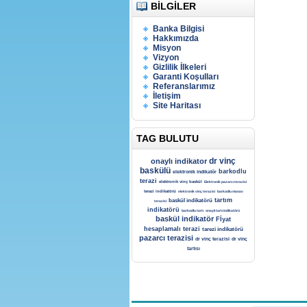
BILGILER
Banka Bilgisi
Hakkımızda
Misyon
Vizyon
Gizlilik İlkeleri
Garanti Koşulları
Referanslarımız
İletişim
Site Haritası
TAG BULUTU
dr vinç
onaylı indikator
baskülü
barkodlu
elektronik indikatör
terazi
elektronik vinç baskül
Elektronik pazarcı terazisi
terazi indikatörü
elektronik vinç terazisi
barkodlu manav
tartım
baskül indikatörü
terazisi
indikatörü
barkodlu tartı
onaylı tartı indikatörü
baskül indikatör
Fİyat
hesaplamalı terazi
tarezi indikatörü
pazarcı terazisi
dr vinç terazisi
dr vinç
tartısı