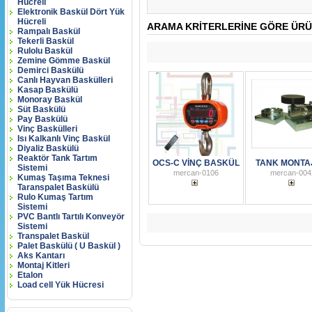
Hücreli
Elektronik Baskül Dört Yük
Hücreli
ARAMA KRITERLERINE GÖRE ÜRÜ
Rampalı Baskül
Tekerli Baskül
Rulolu Baskül
Zemine Gömme Baskül
Demirci Baskülü
Canlı Hayvan Baskülleri
Kasap Baskülü
Monoray Baskül
Süt Baskülü
Pay Baskülü
Vinç Baskülleri
Isı Kalkanlı Vinç Baskül
Diyaliz Baskülü
Reaktör Tank Tartım
OCS-C VİNÇ BASKÜL
TANK MONTAJ
Sistemi
mercan-0106
mercan-004
Kumaş Taşıma Teknesi
Taranspalet Baskülü
Rulo Kumaş Tartım
Sistemi
PVC Bantlı Tartılı Konveyör
Sistemi
Transpalet Baskül
Palet Baskülü ( U Baskül )
Aks Kantarı
Montaj Kitleri
Etalon
Load cell Yük Hücresi