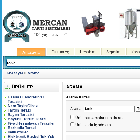
Oturum Aç
Hesabım
Sepetim
Kasa
Anasayfa
Anasayfa
>
Arama
ÜRÜNLER
ARAMA
Hassas Laboratuvar
Arama Kriteri
Terazisi
Nem Tayin Cihazı
Arama:
Tartım Terazi
Sayım Terazisi
Ürün açıklamalarında da ara.
Boyunlu Tartım Terazi
Fiyat Hesaplayan Teraziler
Ürün kodu içinde ara
Barkodlu Terazi
İndikatörler
Elektronik Baskül Tek Yük