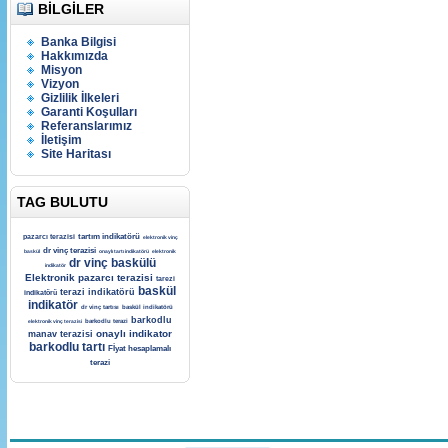
BILGILER
Banka Bilgisi
Hakkımızda
Misyon
Vizyon
Gizlilik İlkeleri
Garanti Koşulları
Referanslarımız
İletişim
Site Haritası
TAG BULUTU
tartım indikatörü
pazarcı terazisi
elektronik vinç
dr vinç terazisi
baskül
onaylı tartı indikatörü
elektronik
dr vinç baskülü
indikatör
Elektronik pazarcı terazisi
tarezi
baskül
terazi indikatörü
indikatörü
indikatör
dr vinç tartısı
baskül indikatörü
barkodlu
elektronik vinç terazisi
barkodlu terazi
onaylı indikator
manav terazisi
barkodlu tartı
Fİyat hesaplamalı
terazi