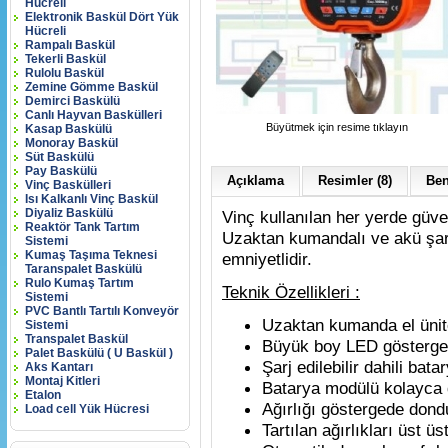
Hücreli
Elektronik Baskül Dört Yük
Hücreli
Rampalı Baskül
Tekerli Baskül
Rulolu Baskül
Zemine Gömme Baskül
Demirci Baskülü
Canlı Hayvan Baskülleri
Büyütmek için resime tıklayın
Kasap Baskülü
Monoray Baskül
Süt Baskülü
Pay Baskülü
Açıklama
Resimler (8)
Ben
Vinç Baskülleri
Isı Kalkanlı Vinç Baskül
Diyaliz Baskülü
Vinç kullanılan her yerde güven
Reaktör Tank Tartım
Uzaktan kumandalı ve akü şarj 
Sistemi
Kumaş Taşıma Teknesi
emniyetlidir.
Taranspalet Baskülü
Rulo Kumaş Tartım
Teknik Özellikleri :
Sistemi
PVC Bantlı Tartılı Konveyör
Uzaktan kumanda el ünitesi
Sistemi
Transpalet Baskül
Büyük boy LED gösterge i
Palet Baskülü ( U Baskül )
Şarj edilebilir dahili bata
Aks Kantarı
Montaj Kitleri
Batarya modülü kolayca de
Etalon
Ağırlığı göstergede dondu
Load cell Yük Hücresi
Tartılan ağırlıkları üst üs