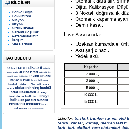
Otomatik dara alır, sıfır
BILGILER
Dijital Kalibrasyon, Düşü
Banka Bilgisi
3 Noktalı doğrusallık dü
Hakkımızda
Otomatik kapanma ayarı
Misyon
Vizyon
Demir kasa..
Gizlilik İlkeleri
Garanti Koşulları
İlave Aksesuarlar :
Referanslarımız
İletişim
Uzaktan kumanda el ünit
Site Haritası
Akü şarj cihazı,
Yedek akü,
TAG BULUTU
Kapasite
onaylı tartı indikatörü
barkodlu
dr vinç tartısı
manav terazisi
elektronik vinç
2.000 kg
dr vinç terazisi
terazisi
tartım indikatörü
barkodlu terazi
3.000 kg
baskül indikatörü
baskül indikatör
Elektronik pazarcı
elektronik vinç baskül
5.000 kg
terazisi
terazi indikatörü
dr vinç
10.000 kg
onaylı
baskülü
barkodlu tartı
indikator
pazarcı terazisi
15.000 kg
elektronik indikatör
tarezi
indikatörü
Fİyat hesaplamalı terazi
Etiketler:
baskül
,
bunker tartım
,
elekt
terazi
,
kantar
,
kumaş
,
mercan terazi
,
tartı
,
tartı aletleri
,
tartı sistemleri
,
tek