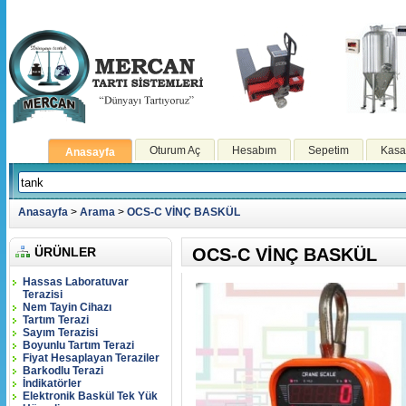
Oturum Aç
Hesabım
Sepetim
Kasa
Anasayfa
Anasayfa
>
Arama
>
OCS-C VİNÇ BASKÜL
ÜRÜNLER
OCS-C VİNÇ BASKÜL
Hassas Laboratuvar
Terazisi
Nem Tayin Cihazı
Tartım Terazi
Sayım Terazisi
Boyunlu Tartım Terazi
Fiyat Hesaplayan Teraziler
Barkodlu Terazi
İndikatörler
Elektronik Baskül Tek Yük