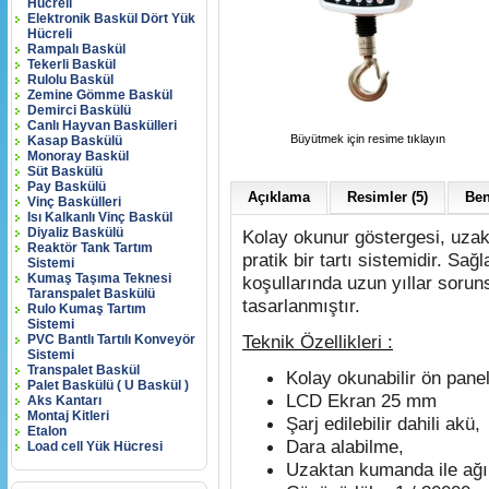
Hücreli
Elektronik Baskül Dört Yük
Hücreli
Rampalı Baskül
Tekerli Baskül
Rulolu Baskül
Zemine Gömme Baskül
Demirci Baskülü
Canlı Hayvan Baskülleri
Büyütmek için resime tıklayın
Kasap Baskülü
Monoray Baskül
Süt Baskülü
Pay Baskülü
Açıklama
Resimler (5)
Ben
Vinç Baskülleri
Isı Kalkanlı Vinç Baskül
Diyaliz Baskülü
Kolay okunur göstergesi, uzak
Reaktör Tank Tartım
pratik bir tartı sistemidir. Sağ
Sistemi
Kumaş Taşıma Teknesi
koşullarında uzun yıllar soru
Taranspalet Baskülü
tasarlanmıştır.
Rulo Kumaş Tartım
Sistemi
Teknik Özellikleri :
PVC Bantlı Tartılı Konveyör
Sistemi
Transpalet Baskül
Kolay okunabilir ön panel
Palet Baskülü ( U Baskül )
LCD Ekran
25 mm
Aks Kantarı
Montaj Kitleri
Şarj edilebilir dahili akü,
Etalon
Dara alabilme,
Load cell Yük Hücresi
Uzaktan kumanda ile ağır