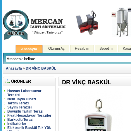
Oturum Aç
Hesabım
Sepetim
Kasa
Anasayfa
Anasayfa
>
DR VİNÇ BASKÜL
ÜRÜNLER
DR VİNÇ BASKÜL
Hassas Laboratuvar
Terazisi
Nem Tayin Cihazı
Tartım Terazi
Sayım Terazisi
Boyunlu Tartım Terazi
Fiyat Hesaplayan Teraziler
Barkodlu Terazi
İndikatörler
Elektronik Baskül Tek Yük