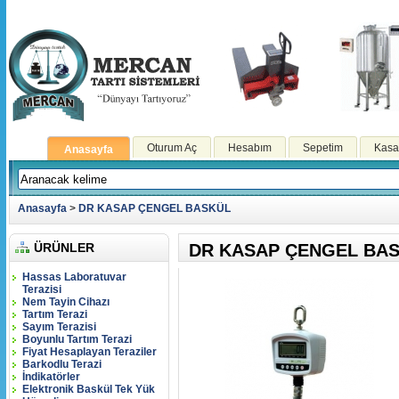
Oturum Aç
Hesabım
Sepetim
Kasa
Anasayfa
Anasayfa
>
DR KASAP ÇENGEL BASKÜL
ÜRÜNLER
DR KASAP ÇENGEL BA
Hassas Laboratuvar
Terazisi
Nem Tayin Cihazı
Tartım Terazi
Sayım Terazisi
Boyunlu Tartım Terazi
Fiyat Hesaplayan Teraziler
Barkodlu Terazi
İndikatörler
Elektronik Baskül Tek Yük