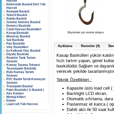
Hücreli
Elektronik Baskül Dört Yük
Hücreli
Rampalı Baskül
Tekerli Baskül
Rulolu Baskül
Zemine Gömme Baskül
Demirci Baskülü
Canlı Hayvan Baskülleri
Büyütmek için resime tıklayın
Kasap Baskülü
Monoray Baskül
Süt Baskülü
Pay Baskülü
Açıklama
Resimler (4)
Ben
Vinç Baskülleri
Isı Kalkanlı Vinç Baskül
Diyaliz Baskülü
Kasap Baskülleri yükün kaldı
Reaktör Tank Tartım
hızlı tartım yapan, genel kulla
Sistemi
Kumaş Taşıma Teknesi
baskülüdür.Sağlam ve dayanıklı
Taranspalet Baskülü
verecek şekilde tasarlanmıştır
Rulo Kumaş Tartım
Sistemi
Teknik Özellikleri :
PVC Bantlı Tartılı Konveyör
Sistemi
Transpalet Baskül
Kapasite üstü load cell ( 
Palet Baskülü ( U Baskül )
Backlight LCD ekran,
Aks Kantarı
Montaj Kitleri
Otomatik sıfırlama, dara
Etalon
Paslanmaz et kanca ( op
Load cell Yük Hücresi
Dahili akü ile 50 saat ku