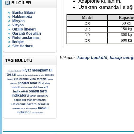
Adaptörle kullanım,
BILGILER
Uzaktan kumanda ile ağır
Banka Bilgisi
Hakkımızda
Model
Kapasite
Misyon
60 kg
DR
Vizyon
150 kg
Gizlilik İlkeleri
DR
Garanti Koşulları
300 kg
DR
Referanslarımız
600 kg
DR
İletişim
Site Haritası
Etiketler:
kasap baskülü
,
kasap ceng
TAG BULUTU
Fİyat hesaplamalı
elektronik indikatör
terazi
barkodlu
elektronik vinç baskül
dr vinç terazisi
elektronik vinç terazisi
terazi
onaylı
pazarcı terazisi
dr vinç
indikator
baskül
baskülü
terazi indikatörü
onaylı tartı
indikatörü
indikatörü
tartım indikatörü
barkodlu manav terazisi
Elektronik pazarcı terazisi
baskül
barkodlu tartı
dr vinç tartısı
indikatör
tarezi indikatörü