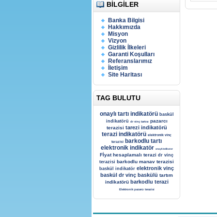
BILGILER
Banka Bilgisi
Hakkımızda
Misyon
Vizyon
Gizlilik İlkeleri
Garanti Koşulları
Referanslarımız
İletişim
Site Haritası
TAG BULUTU
onaylı tartı indikatörü
baskül
pazarcı
indikatörü
dr vinç tartısı
tarezi indikatörü
terazisi
terazi indikatörü
elektronik vinç
barkodlu tartı
terazisi
elektronik indikatör
onaylı indikator
Fİyat hesaplamalı terazi
dr vinç
barkodlu manav terazisi
terazisi
elektronik vinç
baskül indikatör
baskül
dr vinç baskülü
tartım
barkodlu terazi
indikatörü
Elektronik pazarcı terazisi