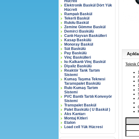
Hücreli
Elektronik Baskül Dört Yük
Hücreli
Rampalı Baskül
Tekerli Baskül
Rulolu Baskül
Zemine Gömme Baskül
Demirci Baskülü
Canlı Hayvan Baskülleri
Kasap Baskülü
Monoray Baskül
Süt Baskülü
Pay Baskülü
Açıkl
Vinç Baskülleri
Isı Kalkanlı Vinç Baskül
Teknik Ö
Diyaliz Baskülü
Reaktör Tank Tartım
Sistemi
Kumaş Taşıma Teknesi
Taranspalet Baskülü
Rulo Kumaş Tartım
Sistemi
PVC Bantlı Tartılı Konveyör
Sistemi
Transpalet Baskül
Palet Baskülü ( U Baskül )
Aks Kantarı
Montaj Kitleri
Etalon
Load cell Yük Hücresi