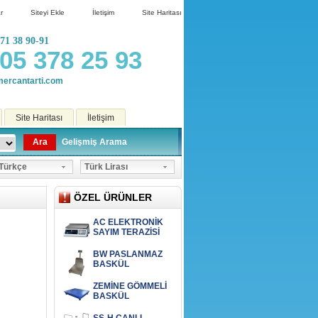
r
Siteyi Ekle
İletişim
Site Haritası
71 38 90-91
05 378 25 93
ercantarti.com
Site Haritası
İletişim
Ara
Gelişmiş Arama
ürkçe
Türk Lirası
ÖZEL ÜRÜNLER
AC ELEKTRONİK
SAYIM TERAZİSİ
BW PASLANMAZ
BASKÜL
ZEMİNE GÖMMELİ
BASKÜL