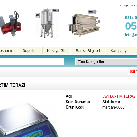
Kampanyala
0212 6
05
info@m
esabım
Sepetim
Kasaya Git
Banka Bilgileri
Kampanyalar
T
RTIM TERAZİ
Adı:
JWI TARTIM TERAZİ
Stok Durumu:
Stokda var
Ürün Kodu:
mercan-0061