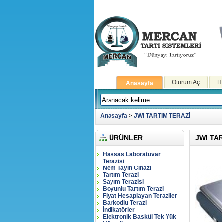
Oturum Aç
H
Anasayfa
Anasayfa
>
JWI TARTIM TERAZİ
ÜRÜNLER
JWI TA
Hassas Laboratuvar
Terazisi
Nem Tayin Cihazı
Tartım Terazi
Sayım Terazisi
Boyunlu Tartım Terazi
Fiyat Hesaplayan Teraziler
Barkodlu Terazi
İndikatörler
Elektronik Baskül Tek Yük