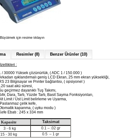
Büyütmek için resime tıklayın
ama
Resimler (8)
Benzer Ürünler (10)
zellikleri :
1 / 30000 Yüksek çözünürlük, ( ADC 1 / 150.000 )
Arkadan ışıklandırmalı geniş LCD Ekran, 25 mm ekran yüksekliği,
RS 23 Bilgisayar ve Prınter bağlantısı, ( opsiyonel )
120 saat akü süresi,
Su geçirmez dayanıklı Tuş Takımı,
Sıfır, Dara, Tartı, Yüzde Tartı, Basit Sayma Fonksiyonları,
Alt Limit / Üst Limit belirleme ve Uyarma,
Paslanmaz çelik kefe,
Otomatik kapanma, ( uyku modu )
Kefe Ebatı : 245 x 334 mm
Taksimat
Kapasite
0.1 – .02 gr
3 - 6 kg
0.5 – 1 gr
15 - 30 kg