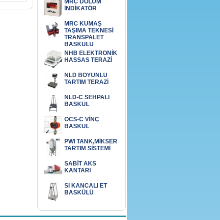
MRC DOLUM
İNDİKATÖR
MRC KUMAŞ
TAŞIMA TEKNESİ
TRANSPALET
BASKÜLÜ
NHB ELEKTRONİK
HASSAS TERAZİ
NLD BOYUNLU
TARTIM TERAZİ
NLD-C SEHPALI
BASKÜL
OCS-C VİNÇ
BASKÜL
PWI TANK,MİKSER
TARTIM SİSTEMİ
SABİT AKS
KANTARI
SI KANCALI ET
BASKÜLÜ