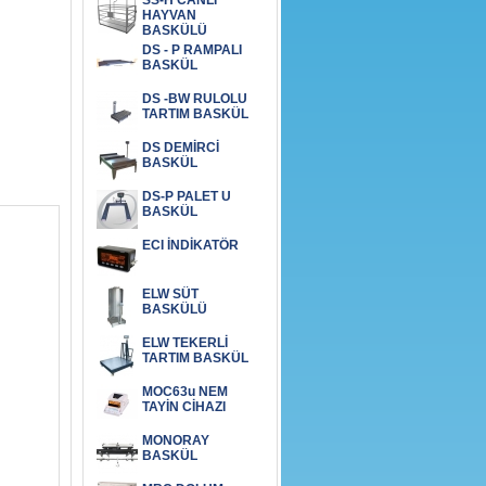
SS-H CANLI
HAYVAN
BASKÜLÜ
DS - P RAMPALI
BASKÜL
DS -BW RULOLU
TARTIM BASKÜL
DS DEMİRCİ
BASKÜL
DS-P PALET U
BASKÜL
ECI İNDİKATÖR
ELW SÜT
BASKÜLÜ
ELW TEKERLİ
TARTIM BASKÜL
MOC63u NEM
TAYİN CİHAZI
MONORAY
BASKÜL