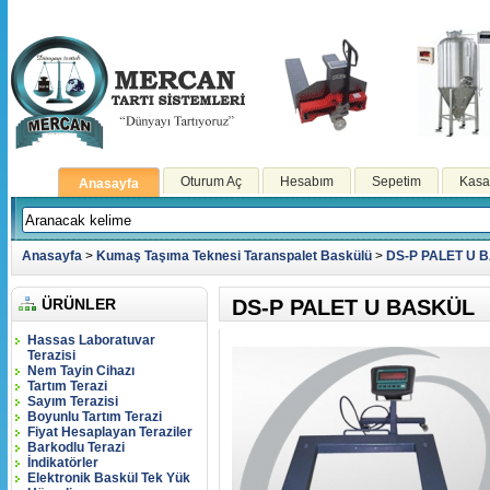
Oturum Aç
Hesabım
Sepetim
Kasa
Anasayfa
Anasayfa
>
Kumaş Taşıma Teknesi Taranspalet Baskülü
>
DS-P PALET U 
ÜRÜNLER
DS-P PALET U BASKÜL
Hassas Laboratuvar
Terazisi
Nem Tayin Cihazı
Tartım Terazi
Sayım Terazisi
Boyunlu Tartım Terazi
Fiyat Hesaplayan Teraziler
Barkodlu Terazi
İndikatörler
Elektronik Baskül Tek Yük