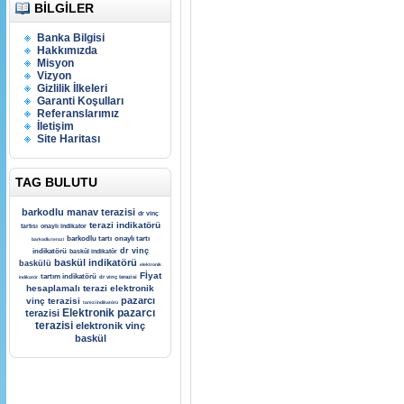
BILGILER
Banka Bilgisi
Hakkımızda
Misyon
Vizyon
Gizlilik İlkeleri
Garanti Koşulları
Referanslarımız
İletişim
Site Haritası
TAG BULUTU
barkodlu manav terazisi
dr vinç
terazi indikatörü
tartısı
onaylı indikator
barkodlu tartı
onaylı tartı
barkodlu terazi
dr vinç
indikatörü
baskül indikatör
baskül indikatörü
baskülü
elektronik
Fİyat
tartım indikatörü
indikatör
dr vinç terazisi
hesaplamalı terazi
elektronik
pazarcı
vinç terazisi
tarezi indikatörü
Elektronik pazarcı
terazisi
terazisi
elektronik vinç
baskül