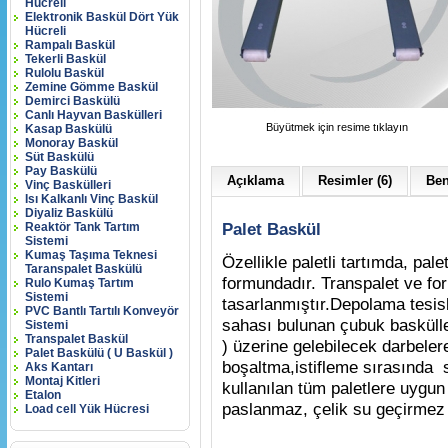
Hücreli
Elektronik Baskül Dört Yük
Hücreli
Rampalı Baskül
Tekerli Baskül
Rulolu Baskül
Zemine Gömme Baskül
Demirci Baskülü
Canlı Hayvan Baskülleri
Büyütmek için resime tıklayın
Kasap Baskülü
Monoray Baskül
Süt Baskülü
Pay Baskülü
Açıklama
Resimler (6)
Ben
Vinç Baskülleri
Isı Kalkanlı Vinç Baskül
Diyaliz Baskülü
Palet Baskül
Reaktör Tank Tartım
Sistemi
Kumaş Taşıma Teknesi
Özellikle paletli tartımda, pal
Taranspalet Baskülü
formundadır. Transpalet ve forkl
Rulo Kumaş Tartım
Sistemi
tasarlanmıştır.Depolama tesisl
PVC Bantlı Tartılı Konveyör
sahası bulunan çubuk basküller
Sistemi
Transpalet Baskül
) üzerine gelebilecek darbele
Palet Baskülü ( U Baskül )
boşaltma,istifleme sırasında s
Aks Kantarı
Montaj Kitleri
kullanılan tüm paletlere uygun
Etalon
paslanmaz, çelik su geçirmez 
Load cell Yük Hücresi