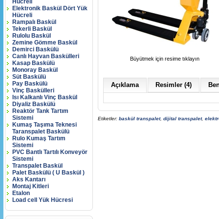
Hücreli
Elektronik Baskül Dört Yük
Hücreli
Rampalı Baskül
Tekerli Baskül
Rulolu Baskül
Zemine Gömme Baskül
Demirci Baskülü
Canlı Hayvan Baskülleri
Büyütmek için resime tıklayın
Kasap Baskülü
Monoray Baskül
Süt Baskülü
Pay Baskülü
Açıklama
Resimler (4)
Ben
Vinç Baskülleri
Isı Kalkanlı Vinç Baskül
Diyaliz Baskülü
Reaktör Tank Tartım
Sistemi
Etiketler:
baskül transpalet
,
dijital transpalet
,
elektr
Kumaş Taşıma Teknesi
Taranspalet Baskülü
Rulo Kumaş Tartım
Sistemi
PVC Bantlı Tartılı Konveyör
Sistemi
Transpalet Baskül
Palet Baskülü ( U Baskül )
Aks Kantarı
Montaj Kitleri
Etalon
Load cell Yük Hücresi