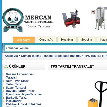
Oturum Aç
Hesabım
Sepetim
Kasa
Anasayfa
Anasayfa
>
Kumaş Taşıma Teknesi Taranspalet Baskülü
>
TPS TARTILI T
ÜRÜNLER
TPS TARTILI TRANSPALET
Hassas Laboratuvar
Terazisi
Nem Tayin Cihazı
Tartım Terazi
Sayım Terazisi
Boyunlu Tartım Terazi
Fiyat Hesaplayan Teraziler
Barkodlu Terazi
İndikatörler
Elektronik Baskül Tek Yük