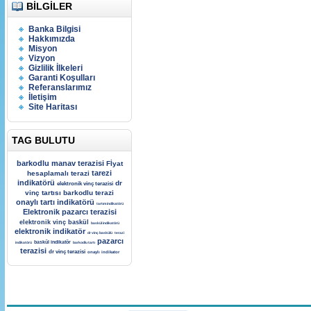
BILGILER
Banka Bilgisi
Hakkımızda
Misyon
Vizyon
Gizlilik İlkeleri
Garanti Koşulları
Referanslarımız
İletişim
Site Haritası
TAG BULUTU
barkodlu manav terazisi
Fİyat
tarezi
hesaplamalı terazi
indikatörü
dr
elektronik vinç terazisi
vinç tartısı
barkodlu terazi
onaylı tartı indikatörü
tartım indikatörü
Elektronik pazarcı terazisi
elektronik vinç baskül
baskül indikatörü
elektronik indikatör
dr vinç baskülü
terazi
pazarcı
baskül indikatör
indikatörü
barkodlu tartı
terazisi
dr vinç terazisi
onaylı indikator