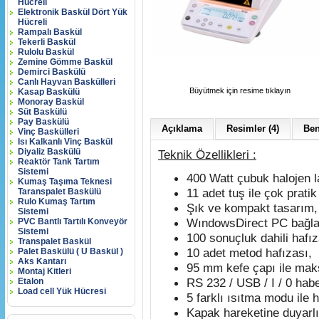
Hücreli
Elektronik Baskül Dört Yük
Hücreli
Rampalı Baskül
Tekerli Baskül
Rulolu Baskül
Zemine Gömme Baskül
Demirci Baskülü
Canlı Hayvan Baskülleri
Büyütmek için resime tıklayın
Kasap Baskülü
Monoray Baskül
Süt Baskülü
Pay Baskülü
Açıklama
Resimler (4)
Ben
Vinç Baskülleri
Isı Kalkanlı Vinç Baskül
Diyaliz Baskülü
Teknik Özellikleri :
Reaktör Tank Tartım
Sistemi
400 Watt çubuk halojen l
Kumaş Taşıma Teknesi
11 adet tuş ile çok pratik
Taranspalet Baskülü
Rulo Kumaş Tartım
Şık ve kompakt tasarım,
Sistemi
WındowsDirect PC bağlan
PVC Bantlı Tartılı Konveyör
Sistemi
100 sonuçluk dahili hafız
Transpalet Baskül
10 adet metod hafızası,
Palet Baskülü ( U Baskül )
Aks Kantarı
95 mm
kefe çapı ile ma
Montaj Kitleri
RS 232 / USB / I / 0 habe
Etalon
Load cell Yük Hücresi
5 farklı ısıtma modu ile
Kapak hareketine duyarlı 