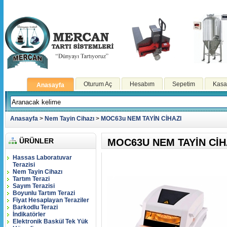
Oturum Aç
Hesabım
Sepetim
Kasa
Anasayfa
Anasayfa
>
Nem Tayin Cihazı
>
MOC63u NEM TAYİN CİHAZI
ÜRÜNLER
MOC63U NEM TAYİN CİH
Hassas Laboratuvar
Terazisi
Nem Tayin Cihazı
Tartım Terazi
Sayım Terazisi
Boyunlu Tartım Terazi
Fiyat Hesaplayan Teraziler
Barkodlu Terazi
İndikatörler
Elektronik Baskül Tek Yük