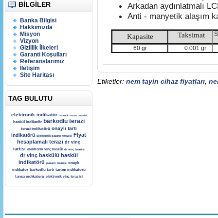
BILGILER
Arkadan aydınlatmalı LC
Anti - manyetik alaşım k
Banka Bilgisi
Hakkımızda
S
Misyon
Taksimat
Kapasite
Vizyon
Gizlilik İlkeleri
60 gr
0.001 gr
Garanti Koşulları
Referanslarımız
İletişim
Site Haritası
Etiketler:
nem tayin cihaz fiyatları
,
ne
TAG BULUTU
elektronik indikatör
barkodlu manav terazisi
barkodlu terazi
baskül indikatör
onaylı tartı
terazi indikatörü
Fİyat
indikatörü
Elektronik pazarcı terazisi
hesaplamalı terazi
dr vinç
tartısı
elektronik vinç baskül
dr vinç terazisi
dr vinç baskülü
baskül
indikatörü
onaylı
pazarcı terazisi
indikator
barkodlu tartı
tartım indikatörü
tarezi indikatörü
elektronik vinç terazisi