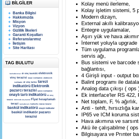
BILGILER
Kolay menü ilerleme,
Kolay işletim sistemi, 5 
Banka Bilgisi
Modern dizayn,
Hakkımızda
Misyon
External akıllı kalibrasyo
Vizyon
Entegre uygulamalar,
Gizlilik İlkeleri
Garanti Koşulları
Aşırı yük ve hava akımına
Referanslarımız
İnternet yoluyla upgrade
İletişim
Site Haritası
Tüm uygulama programlar
servis ağı,
Bus sistemi ve barcode s
TAG BULUTU
bağlantısı,
elektronik
dr vinç baskülü
4 Girişli input - output bo
barkodlu terazi
vinç terazisi
terazi indikatörü
elektronik
Balint programı ile datal
tarezi
dr vinç tartısı
indikatör
indikatörü
Elektronik
Analog data çıkışı ( ops 
pazarcı terazisi
tartım indikatörü
Ek interface'ler RS 422,
onaylı tartı indikatörü
dr vinç
Fİyat hesaplamalı
Net toplam, F, % ağırlık,
terazisi
elektronik vinç baskül
terazi
barkodlu tartı
barkodlu manav terazisi
Anti - tehft, hırsızlığa k
baskül indikatörü
onaylı indikator
baskül indikatör
pazarcı
IP65 ve ICM koruma siste
terazisi
Hava akımına ve sarsıntı
Akü ile çalışabilme ( ops
Bilgisayara ve Prınter ba