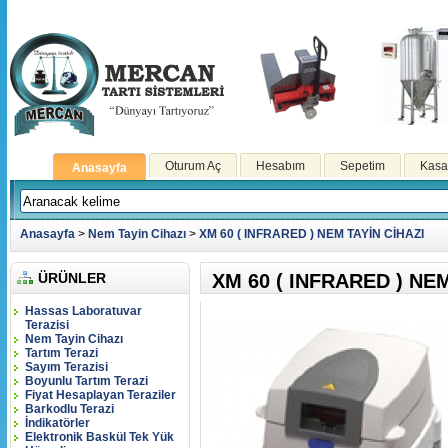
Oturum Aç
Hesabım
Sepetim
Kasa
Anasayfa
Anasayfa
>
Nem Tayin Cihazı
>
XM 60 ( INFRARED ) NEM TAYİN CİHAZI
ÜRÜNLER
XM 60 ( INFRARED ) NEM
Hassas Laboratuvar
Terazisi
Nem Tayin Cihazı
Tartım Terazi
Sayım Terazisi
Boyunlu Tartım Terazi
Fiyat Hesaplayan Teraziler
Barkodlu Terazi
İndikatörler
Elektronik Baskül Tek Yük