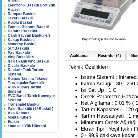
Hücreli
Elektronik Baskül Dört Yük
Hücreli
Rampalı Baskül
Tekerli Baskül
Rulolu Baskül
Zemine Gömme Baskül
Demirci Baskülü
Canlı Hayvan Baskülleri
Büyütmek için resime tıklayın
Kasap Baskülü
Monoray Baskül
Süt Baskülü
Pay Baskülü
Açıklama
Resimler (4)
Ben
Vinç Baskülleri
Isı Kalkanlı Vinç Baskül
Diyaliz Baskülü
Teknik Özellikleri :
Reaktör Tank Tartım
Sistemi
Isıtma Sistemi : Infrared,
Kumaş Taşıma Teknesi
Isıtma Aralığı : 30 - 250 
Taranspalet Baskülü
Rulo Kumaş Tartım
Isı Set Up : 1 C
Sistemi
Örnek Parametre Hafızas
PVC Bantlı Tartılı Konveyör
Sistemi
Net Algılama : 0.01 % ( 
Transpalet Baskül
Tartım Kapasitesi : 120 g
Palet Baskülü ( U Baskül )
Aks Kantarı
Tartım Hassasiyeti : 1 m
Montaj Kitleri
Minumum Örnek Ağırlığı :
Etalon
Load cell Yük Hücresi
Ekran Tipi : Yeşil Işıklı
0 - 99,9 dakikaya kadar 