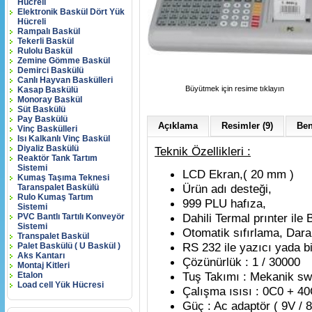
Hücreli
Elektronik Baskül Dört Yük
Hücreli
Rampalı Baskül
Tekerli Baskül
Rulolu Baskül
Zemine Gömme Baskül
Demirci Baskülü
Canlı Hayvan Baskülleri
Büyütmek için resime tıklayın
Kasap Baskülü
Monoray Baskül
Süt Baskülü
Pay Baskülü
Açıklama
Resimler (9)
Ben
Vinç Baskülleri
Isı Kalkanlı Vinç Baskül
Diyaliz Baskülü
Teknik Özellikleri :
Reaktör Tank Tartım
Sistemi
LCD Ekran,( 20 mm )
Kumaş Taşıma Teknesi
Ürün adı desteği,
Taranspalet Baskülü
Rulo Kumaş Tartım
999 PLU hafıza,
Sistemi
Dahili Termal prınter ile
PVC Bantlı Tartılı Konveyör
Sistemi
Otomatik sıfırlama, Dara
Transpalet Baskül
RS 232 ile yazıcı yada b
Palet Baskülü ( U Baskül )
Aks Kantarı
Çözünürlük : 1 / 30000
Montaj Kitleri
Tuş Takımı : Mekanik sw
Etalon
Load cell Yük Hücresi
Çalışma ısısı : 0C0 + 4
Güç : Ac adaptör ( 9V / 