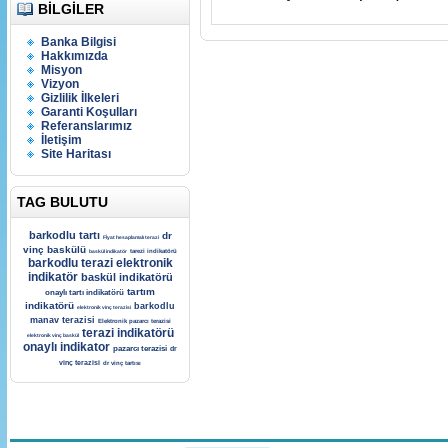
BILGILER
Banka Bilgisi
Hakkımızda
Misyon
Vizyon
Gizlilik İlkeleri
Garanti Koşulları
Referanslarımız
İletişim
Site Haritası
TAG BULUTU
barkodlu tartı
dr
Fİyat hesaplamalı terazi
vinç baskülü
baskül indikatör
tarezi indikatörü
barkodlu terazi
elektronik
indikatör
baskül indikatörü
tartım
onaylı tartı indikatörü
indikatörü
barkodlu
elektronik vinç terazisi
manav terazisi
Elektronik pazarcı terazisi
terazi indikatörü
elektronik vinç baskül
onaylı indikator
pazarcı terazisi
dr
vinç terazisi
dr vinç tartısı