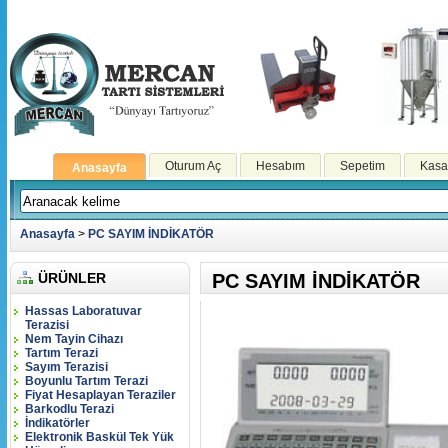
Oturum Aç
Hesabım
Sepetim
Kasa
Anasayfa
Anasayfa
>
PC SAYIM İNDİKATÖR
ÜRÜNLER
PC SAYIM İNDİKATÖR
Hassas Laboratuvar
Terazisi
Nem Tayin Cihazı
Tartım Terazi
Sayım Terazisi
Boyunlu Tartım Terazi
Fiyat Hesaplayan Teraziler
Barkodlu Terazi
İndikatörler
Elektronik Baskül Tek Yük