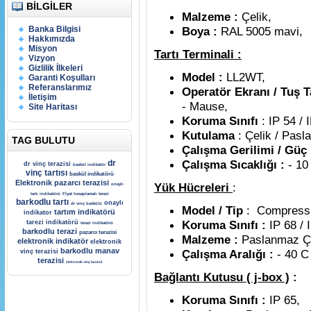
BILGILER
Malzeme :
Çelik,
Banka Bilgisi
Boya :
RAL 5005 mavi,
Hakkımızda
Misyon
Tartı Terminali :
Vizyon
Gizlilik İlkeleri
Model :
LL2WT,
Garanti Koşulları
Referanslarımız
Operatör Ekranı / Tuş 
İletişim
- Mause,
Site Haritası
Koruma Sınıfı
: IP 54 / 
Kutulama
: Çelik / Pasl
TAG BULUTU
Çalışma Gerilimi / Güç
Çalışma Sıcaklığı :
- 10
dr
dr vinç terazisi
baskül indikatör
vinç tartısı
baskül indikatörü
Elektronik pazarcı terazisi
Yük Hücreleri
:
onaylı
tartı indikatörü
Fİyat hesaplamalı terazi
barkodlu tartı
onaylı
dr vinç baskülü
Model / Tip
: Compressı
tartım indikatörü
indikator
Koruma Sınıfı :
IP 68 / 
tarezi indikatörü
terazi indikatörü
barkodlu terazi
pazarcı terazisi
Malzeme :
Paslanmaz Çe
elektronik indikatör
elektronik
barkodlu manav
Çalışma Aralığı :
- 40 C 
vinç terazisi
terazisi
elektronik vinç baskül
Bağlantı Kutusu ( j-box )
:
Koruma Sınıfı :
IP 65,