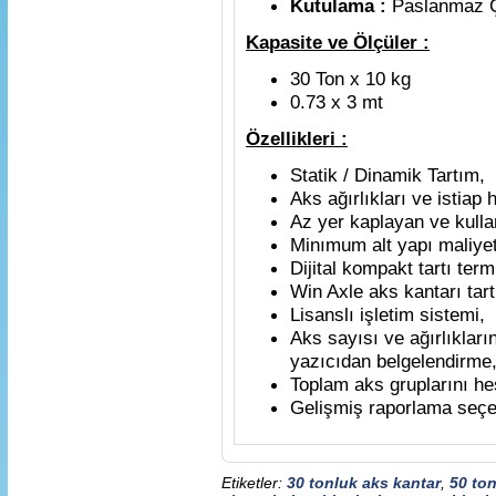
Kutulama :
Paslanmaz Ç
Kapasite ve Ölçüler :
30 Ton x 10 kg
0.73 x 3 mt
Özellikleri :
Statik / Dinamik Tartım,
Aks ağırlıkları ve istiap 
Az yer kaplayan ve kullan
Minımum alt yapı maliyet
Dijital kompakt tartı termi
Win Axle aks kantarı tar
Lisanslı işletim sistemi,
Aks sayısı ve ağırlıklar
yazıcıdan belgelendirme
Toplam aks gruplarını h
Gelişmiş raporlama seçe
Etiketler:
30 tonluk aks kantar
,
50 ton