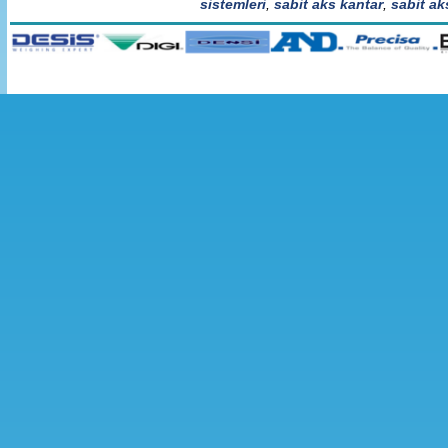
sistemleri
,
sabit aks kantar
,
sabit aks