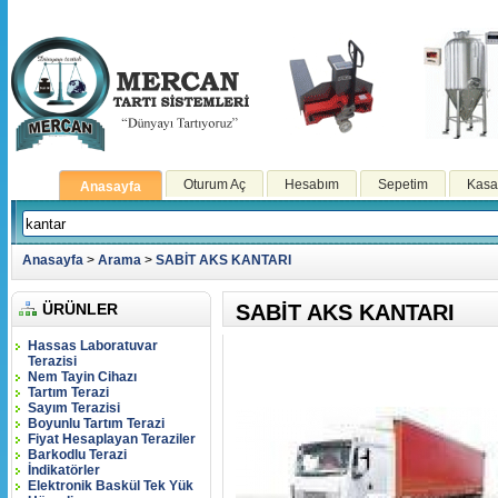
Oturum Aç
Hesabım
Sepetim
Kasa
Anasayfa
Anasayfa
>
Arama
>
SABİT AKS KANTARI
ÜRÜNLER
SABİT AKS KANTARI
Hassas Laboratuvar
Terazisi
Nem Tayin Cihazı
Tartım Terazi
Sayım Terazisi
Boyunlu Tartım Terazi
Fiyat Hesaplayan Teraziler
Barkodlu Terazi
İndikatörler
Elektronik Baskül Tek Yük