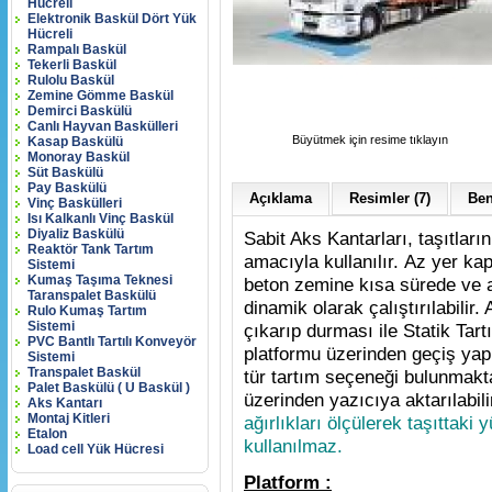
Hücreli
Elektronik Baskül Dört Yük
Hücreli
Rampalı Baskül
Tekerli Baskül
Rulolu Baskül
Zemine Gömme Baskül
Demirci Baskülü
Canlı Hayvan Baskülleri
Büyütmek için resime tıklayın
Kasap Baskülü
Monoray Baskül
Süt Baskülü
Pay Baskülü
Açıklama
Resimler (7)
Ben
Vinç Baskülleri
Isı Kalkanlı Vinç Baskül
Diyaliz Baskülü
Sabit Aks Kantarları, taşıtların
Reaktör Tank Tartım
amacıyla kullanılır. Az yer k
Sistemi
Kumaş Taşıma Teknesi
beton zemine kısa sürede ve a
Taranspalet Baskülü
dinamik olarak çalıştırılabilir.
Rulo Kumaş Tartım
Sistemi
çıkarıp durması ile Statik Tartı
PVC Bantlı Tartılı Konveyör
platformu üzerinden geçiş yap
Sistemi
Transpalet Baskül
tür tartım seçeneği bulunmaktadı
Palet Baskülü ( U Baskül )
üzerinden yazıcıya aktarılabili
Aks Kantarı
Montaj Kitleri
ağırlıkları ölçülerek taşıttaki
Etalon
kullanılmaz.
Load cell Yük Hücresi
Platform :