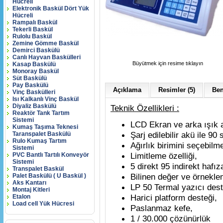
Hücreli
Elektronik Baskül Dört Yük
Hücreli
Rampalı Baskül
Tekerli Baskül
Rulolu Baskül
Zemine Gömme Baskül
Demirci Baskülü
Canlı Hayvan Baskülleri
Büyütmek için resime tıklayın
Kasap Baskülü
Monoray Baskül
Süt Baskülü
Pay Baskülü
Açıklama
Resimler (5)
Ben
Vinç Baskülleri
Isı Kalkanlı Vinç Baskül
Diyaliz Baskülü
Teknik Özellikleri :
Reaktör Tank Tartım
Sistemi
LCD Ekran ve arka ışık 
Kumaş Taşıma Teknesi
Şarj edilebilir akü ile 90
Taranspalet Baskülü
Rulo Kumaş Tartım
Ağırlık birimini seçebilm
Sistemi
Limitleme özelliği,
PVC Bantlı Tartılı Konveyör
Sistemi
5 direkt 95 indirekt hafız
Transpalet Baskül
Bilinen değer ve örnekle
Palet Baskülü ( U Baskül )
Aks Kantarı
LP 50 Termal yazıcı dest
Montaj Kitleri
Harici platform desteği,
Etalon
Load cell Yük Hücresi
Paslanmaz kefe,
1 / 30.000 çözünürlük