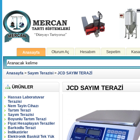
Oturum Aç
Hesabım
Sepetim
Kasa
Anasayfa
Anasayfa
>
Sayım Terazisi
>
JCD SAYIM TERAZİ
ÜRÜNLER
JCD SAYIM TERAZİ
Hassas Laboratuvar
Terazisi
Nem Tayin Cihazı
Tartım Terazi
Sayım Terazisi
Boyunlu Tartım Terazi
Fiyat Hesaplayan Teraziler
Barkodlu Terazi
İndikatörler
Elektronik Baskül Tek Yük