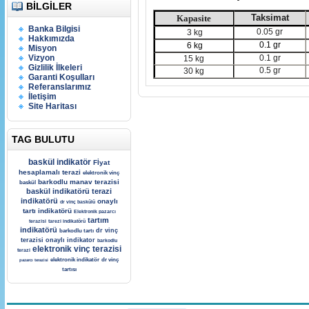
BILGILER
Taksimat
Kapasite
Banka Bilgisi
0.05 gr
3 kg
Hakkımızda
0.1 gr
6 kg
Misyon
Vizyon
0.1 gr
15 kg
Gizlilik İlkeleri
0.5 gr
30 kg
Garanti Koşulları
Referanslarımız
İletişim
Site Haritası
TAG BULUTU
baskül indikatör
Fİyat
hesaplamalı terazi
elektronik vinç
barkodlu manav terazisi
baskül
baskül indikatörü
terazi
indikatörü
onaylı
dr vinç baskülü
tartı indikatörü
Elektronik pazarcı
tartım
terazisi
tarezi indikatörü
indikatörü
dr vinç
barkodlu tartı
terazisi
onaylı indikator
barkodlu
elektronik vinç terazisi
terazi
elektronik indikatör
dr vinç
pazarcı terazisi
tartısı