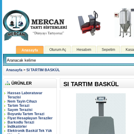
Oturum Aç
Hesabım
Sepetim
Kasa
Anasayfa
Anasayfa
>
SI TARTIM BASKÜL
ÜRÜNLER
SI TARTIM BASKÜL
Hassas Laboratuvar
Terazisi
Nem Tayin Cihazı
Tartım Terazi
Sayım Terazisi
Boyunlu Tartım Terazi
Fiyat Hesaplayan Teraziler
Barkodlu Terazi
İndikatörler
Elektronik Baskül Tek Yük