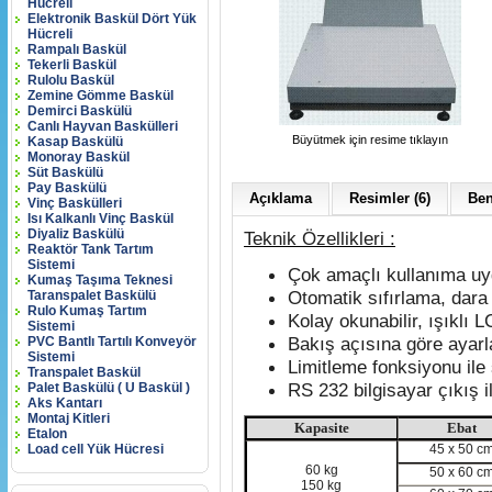
Hücreli
Elektronik Baskül Dört Yük
Hücreli
Rampalı Baskül
Tekerli Baskül
Rulolu Baskül
Zemine Gömme Baskül
Demirci Baskülü
Canlı Hayvan Baskülleri
Büyütmek için resime tıklayın
Kasap Baskülü
Monoray Baskül
Süt Baskülü
Pay Baskülü
Açıklama
Resimler (6)
Ben
Vinç Baskülleri
Isı Kalkanlı Vinç Baskül
Diyaliz Baskülü
Teknik Özellikleri :
Reaktör Tank Tartım
Sistemi
Çok amaçlı kullanıma uyg
Kumaş Taşıma Teknesi
Otomatik sıfırlama, dara 
Taranspalet Baskülü
Rulo Kumaş Tartım
Kolay okunabilir, ışıklı 
Sistemi
Bakış açısına göre ayarla
PVC Bantlı Tartılı Konveyör
Sistemi
Limitleme fonksiyonu ile s
Transpalet Baskül
RS 232 bilgisayar çıkış 
Palet Baskülü ( U Baskül )
Aks Kantarı
Montaj Kitleri
Kapasite
Ebat
Etalon
Load cell Yük Hücresi
45 x
50 c
60 kg
50 x
60 c
150 kg