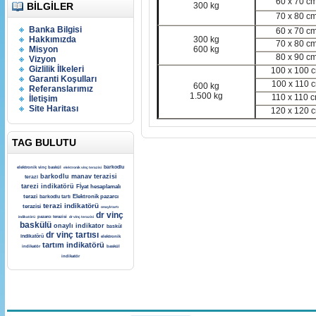
60 x
70 c
BILGILER
300 kg
70 x
80 c
Banka Bilgisi
60 x
70 c
Hakkımızda
300 kg
70 x
80 c
Misyon
600 kg
80 x
90 c
Vizyon
Gizlilik İlkeleri
100 x
100 
Garanti Koşulları
100 x
110 
600 kg
Referanslarımız
1.500 kg
110 x
110 
İletişim
Site Haritası
120 x
120 
TAG BULUTU
barkodlu
elektronik vinç baskül
elektronik vinç terazisi
barkodlu manav terazisi
terazi
tarezi indikatörü
Fİyat hesaplamalı
terazi
Elektronik pazarcı
barkodlu tartı
terazi indikatörü
terazisi
onaylı tartı
dr vinç
indikatörü
pazarcı terazisi
dr vinç terazisi
baskülü
onaylı indikator
baskül
dr vinç tartısı
indikatörü
elektronik
tartım indikatörü
indikatör
baskül
indikatör