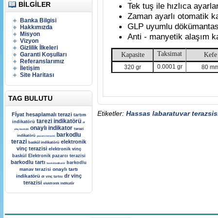
BILGILER
Tek tuş ile hızlıca ayarla
Zaman ayarlı otomatik 
Banka Bilgisi
GLP uyumlu dökümantas
Hakkımızda
Misyon
Anti - manyetik alaşım k
Vizyon
Gizlilik İlkeleri
Taksimat
Garanti Koşulları
Kapasite
Kefe
Referanslarımız
0.0001 gr
320 gr
80 m
İletişim
Site Haritası
TAG BULUTU
Etiketler:
Hassas labaratuvar terazsis
Fİyat hesaplamalı terazi
tartım
tarezi indikatörü
indikatörü
dr
onaylı indikator
terazi
vinç baskülü
barkodlu
indikatörü
pazarcı terazisi
terazi
elektronik
baskül indikatörü
vinç terazisi
elektronik vinç
baskül
Elektronik pazarcı terazisi
barkodlu tartı
barkodlu
baskül indikatör
onaylı tartı
manav terazisi
dr vinç
indikatörü
dr vinç tartısı
terazisi
elektronik indikatör