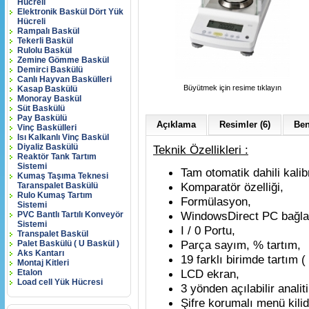
Hücreli
Elektronik Baskül Dört Yük
Hücreli
Rampalı Baskül
Tekerli Baskül
Rulolu Baskül
Zemine Gömme Baskül
Demirci Baskülü
Canlı Hayvan Baskülleri
Büyütmek için resime tıklayın
Kasap Baskülü
Monoray Baskül
Süt Baskülü
Pay Baskülü
Açıklama
Resimler (6)
Ben
Vinç Baskülleri
Isı Kalkanlı Vinç Baskül
Diyaliz Baskülü
Teknik Özellikleri :
Reaktör Tank Tartım
Sistemi
Tam otomatik dahili kali
Kumaş Taşıma Teknesi
Komparatör özelliği,
Taranspalet Baskülü
Rulo Kumaş Tartım
Formülasyon,
Sistemi
WindowsDirect PC bağlan
PVC Bantlı Tartılı Konveyör
Sistemi
I / 0 Portu,
Transpalet Baskül
Parça sayım, % tartım,
Palet Baskülü ( U Baskül )
Aks Kantarı
19 farklı birimde tartım (
Montaj Kitleri
LCD ekran,
Etalon
Load cell Yük Hücresi
3 yönden açılabilir anali
Şifre korumalı menü kilidi