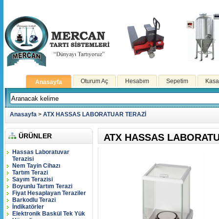
Oturum Aç
Hesabım
Sepetim
Kasa
Anasayfa
Anasayfa
>
ATX HASSAS LABORATUAR TERAZİ
ÜRÜNLER
ATX HASSAS LABORATU
Hassas Laboratuvar
Terazisi
Nem Tayin Cihazı
Tartım Terazi
Sayım Terazisi
Boyunlu Tartım Terazi
Fiyat Hesaplayan Teraziler
Barkodlu Terazi
İndikatörler
Elektronik Baskül Tek Yük