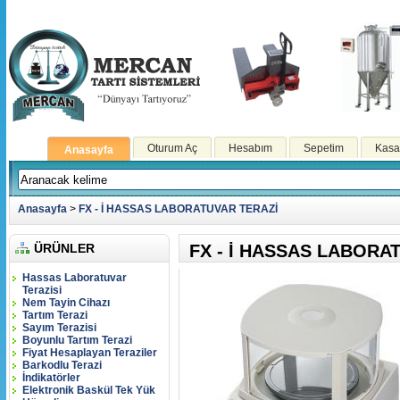
Oturum Aç
Hesabım
Sepetim
Kasa
Anasayfa
Anasayfa
>
FX - İ HASSAS LABORATUVAR TERAZİ
ÜRÜNLER
FX - İ HASSAS LABORA
Hassas Laboratuvar
Terazisi
Nem Tayin Cihazı
Tartım Terazi
Sayım Terazisi
Boyunlu Tartım Terazi
Fiyat Hesaplayan Teraziler
Barkodlu Terazi
İndikatörler
Elektronik Baskül Tek Yük