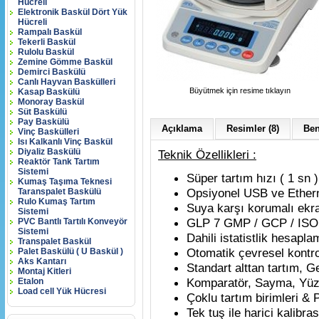
Hücreli
Elektronik Baskül Dört Yük
Hücreli
Rampalı Baskül
Tekerli Baskül
Rulolu Baskül
Zemine Gömme Baskül
Demirci Baskülü
Canlı Hayvan Baskülleri
Büyütmek için resime tıklayın
Kasap Baskülü
Monoray Baskül
Süt Baskülü
Pay Baskülü
Açıklama
Resimler (8)
Ben
Vinç Baskülleri
Isı Kalkanlı Vinç Baskül
Diyaliz Baskülü
Teknik Özellikleri :
Reaktör Tank Tartım
Sistemi
Süper tartım hızı ( 1 sn 
Kumaş Taşıma Teknesi
Opsiyonel USB ve Ethern
Taranspalet Baskülü
Rulo Kumaş Tartım
Suya karşı korumalı ekra
Sistemi
GLP 7 GMP / GCP / ISO
PVC Bantlı Tartılı Konveyör
Sistemi
Dahili istatistlik hesapl
Transpalet Baskül
Otomatik çevresel kontro
Palet Baskülü ( U Baskül )
Aks Kantarı
Standart alttan tartım, G
Montaj Kitleri
Komparatör, Sayma, Yüzd
Etalon
Load cell Yük Hücresi
Çoklu tartım birimleri & P
Tek tuş ile harici kalibra