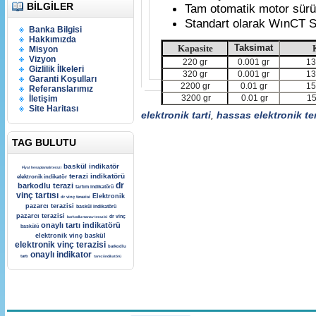
BILGILER
Tam otomatik motor sürüş
Standart olarak WınCT S
Banka Bilgisi
Hakkımızda
Taksimat
Kapasite
Misyon
Vizyon
220 gr
0.001 gr
1
Gizlilik İlkeleri
320 gr
0.001 gr
1
Garanti Koşulları
2200 gr
0.01 gr
1
Referanslarımız
3200 gr
0.01 gr
15
İletişim
Site Haritası
elektronik tarti
,
hassas elektronik te
TAG BULUTU
baskül indikatör
Fİyat hesaplamalı terazi
terazi indikatörü
elektronik indikatör
dr
barkodlu terazi
tartım indikatörü
vinç tartısı
Elektronik
dr vinç terazisi
pazarcı terazisi
baskül indikatörü
pazarcı terazisi
dr vinç
barkodlu manav terazisi
onaylı tartı indikatörü
baskülü
elektronik vinç baskül
elektronik vinç terazisi
barkodlu
onaylı indikator
tartı
tarezi indikatörü