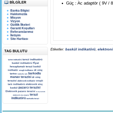
BILGILER
Güç : Ac adaptör ( 9V / 8
Banka Bilgisi
Hakkımızda
Misyon
Vizyon
Gizlilik İlkeleri
Garanti Koşulları
Referanslarımız
İletişim
Site Haritası
Etiketler:
baskül indikatörü
,
elektroni
TAG BULUTU
tarezi indikatörü
tartım indikatörü
Fİyat
baskül indikatörü
hesaplamalı terazi
baskül
dr vinç
indikatör
onaylı indikator
barkodlu
tartısı
barkodlu tartı
manav terazisi
dr vinç
terazisi
onaylı
elektronik indikatör
tartı indikatörü
elektronik vinç
pazarcı terazisi
baskül
Elektronik pazarcı terazisi
dr vinç baskülü
terazi
elektronik vinç terazisi
indikatörü
barkodlu terazi