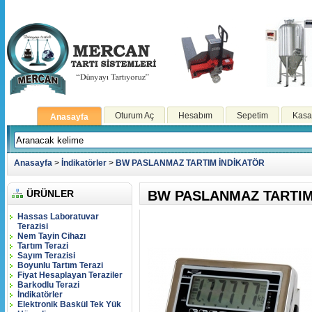
Oturum Aç
Hesabım
Sepetim
Kasa
Anasayfa
Anasayfa
>
İndikatörler
>
BW PASLANMAZ TARTIM İNDİKATÖR
ÜRÜNLER
BW PASLANMAZ TARTIM
Hassas Laboratuvar
Terazisi
Nem Tayin Cihazı
Tartım Terazi
Sayım Terazisi
Boyunlu Tartım Terazi
Fiyat Hesaplayan Teraziler
Barkodlu Terazi
İndikatörler
Elektronik Baskül Tek Yük