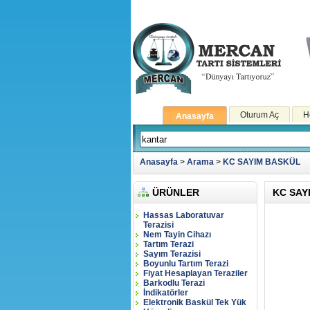
Oturum Aç
H
Anasayfa
Anasayfa
>
Arama
>
KC SAYIM BASKÜL
ÜRÜNLER
KC SAY
Hassas Laboratuvar
Terazisi
Nem Tayin Cihazı
Tartım Terazi
Sayım Terazisi
Boyunlu Tartım Terazi
Fiyat Hesaplayan Teraziler
Barkodlu Terazi
İndikatörler
Elektronik Baskül Tek Yük