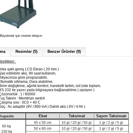
Büyütmek için resime tıklayın
ama
Resimler (5)
Benzer Ürünler (9)
zellikleri :
Arka ışıklı geniş LCD Ekran ( 20 mm )
Şarj edilebilir akü, 90 saat kullanım,
İhtiyacınıza göre progranabilir,
Otomatik sıfırlama, Dara alabilme,
Birim değiştirme, ağırlık kontrol, hareketli tartım, üst üste toplam,
RS 232 ile yazıcı yada bilgisayara bağlanabilme ( opsiyon )
Çözünürlük : 1 / 60000
Tuş Takımı : Membran swıtch
Çalışma ısısı : 0C0 + 40 C
Güç : Ac adaptör (9V / 800 mA ) Dahili akü ( 6V / 4 Ah )
Kapasite
Ebat
Taksimat
Sayım Taksimatı
45 x
50 cm
10 gr / 20 gr / 50 gr
1 gr / 2 gr / 5 gr
60 kg
50 x
60 cm
10 gr / 20 gr / 50 gr
1 gr / 2 gr / 5 gr
150 kg