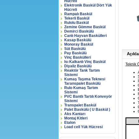
Hücreli
Elektronik Baskül Dört Yük
Hücreli
Rampalı Baskül
Tekerli Baskül
Rulolu Baskül
Zemine Gömme Baskül
Demirci Baskülü
Canlı Hayvan Baskülleri
Kasap Baskülü
Monoray Baskül
Süt Baskülü
Pay Baskülü
Açıkl
Vinç Baskülleri
Isı Kalkanlı Vinç Baskül
Teknik Ö
Diyaliz Baskülü
Reaktör Tank Tartım
Sistemi
Kumaş Taşıma Teknesi
Taranspalet Baskülü
Rulo Kumaş Tartım
Sistemi
PVC Bantlı Tartılı Konveyör
Sistemi
Transpalet Baskül
Palet Baskülü ( U Baskül )
Aks Kantarı
Montaj Kitleri
Etalon
Load cell Yük Hücresi