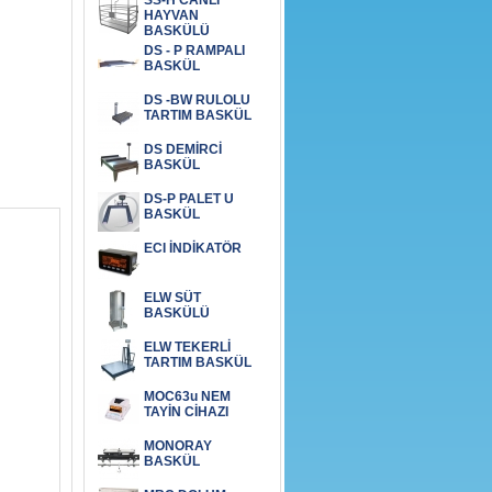
SS-H CANLI
HAYVAN
BASKÜLÜ
DS - P RAMPALI
BASKÜL
DS -BW RULOLU
TARTIM BASKÜL
DS DEMİRCİ
BASKÜL
DS-P PALET U
BASKÜL
ECI İNDİKATÖR
ELW SÜT
BASKÜLÜ
ELW TEKERLİ
TARTIM BASKÜL
MOC63u NEM
TAYİN CİHAZI
MONORAY
BASKÜL