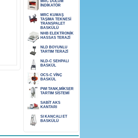
MRC DOLUM
İNDİKATÖR
MRC KUMAŞ
TAŞIMA TEKNESİ
TRANSPALET
BASKÜLÜ
NHB ELEKTRONİK
HASSAS TERAZİ
NLD BOYUNLU
TARTIM TERAZİ
NLD-C SEHPALI
BASKÜL
OCS-C VİNÇ
BASKÜL
PWI TANK,MİKSER
TARTIM SİSTEMİ
SABİT AKS
KANTARI
SI KANCALI ET
BASKÜLÜ