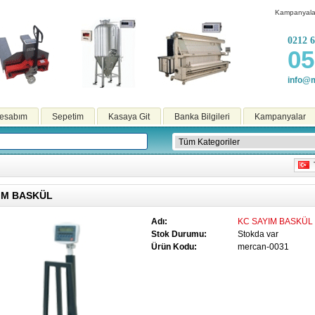
Kampanyala
0212 6
05
info@m
esabım
Sepetim
Kasaya Git
Banka Bilgileri
Kampanyalar
T
IM BASKÜL
Adı:
KC SAYIM BASKÜL
Stok Durumu:
Stokda var
Ürün Kodu:
mercan-0031