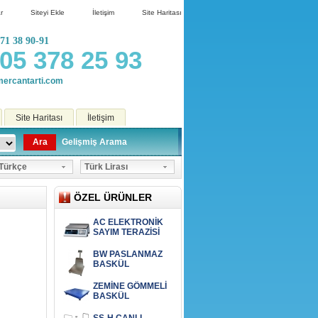
r
Siteyi Ekle
İletişim
Site Haritası
71 38 90-91
05 378 25 93
ercantarti.com
Site Haritası
İletişim
Ara
Gelişmiş Arama
ürkçe
Türk Lirası
ÖZEL ÜRÜNLER
AC ELEKTRONİK
SAYIM TERAZİSİ
BW PASLANMAZ
BASKÜL
ZEMİNE GÖMMELİ
BASKÜL