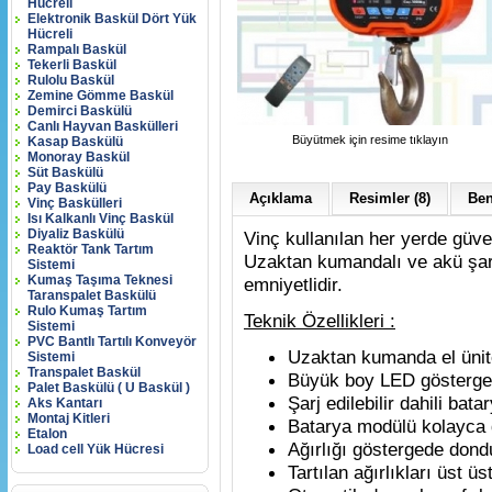
Hücreli
Elektronik Baskül Dört Yük
Hücreli
Rampalı Baskül
Tekerli Baskül
Rulolu Baskül
Zemine Gömme Baskül
Demirci Baskülü
Canlı Hayvan Baskülleri
Büyütmek için resime tıklayın
Kasap Baskülü
Monoray Baskül
Süt Baskülü
Pay Baskülü
Açıklama
Resimler (8)
Ben
Vinç Baskülleri
Isı Kalkanlı Vinç Baskül
Diyaliz Baskülü
Vinç kullanılan her yerde güven
Reaktör Tank Tartım
Uzaktan kumandalı ve akü şarj 
Sistemi
Kumaş Taşıma Teknesi
emniyetlidir.
Taranspalet Baskülü
Rulo Kumaş Tartım
Teknik Özellikleri :
Sistemi
PVC Bantlı Tartılı Konveyör
Uzaktan kumanda el ünitesi
Sistemi
Transpalet Baskül
Büyük boy LED gösterge i
Palet Baskülü ( U Baskül )
Şarj edilebilir dahili bata
Aks Kantarı
Montaj Kitleri
Batarya modülü kolayca de
Etalon
Ağırlığı göstergede dondu
Load cell Yük Hücresi
Tartılan ağırlıkları üst üs