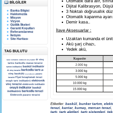
Otomatik dara alır, sıfır
BILGILER
Dijital Kalibrasyon, Düşü
Banka Bilgisi
3 Noktalı doğrusallık dü
Hakkımızda
Otomatik kapanma ayarı
Misyon
Vizyon
Demir kasa..
Gizlilik İlkeleri
Garanti Koşulları
İlave Aksesuarlar :
Referanslarımız
İletişim
Uzaktan kumanda el ünit
Site Haritası
Akü şarj cihazı,
Yedek akü,
TAG BULUTU
Kapasite
dr vinç
tarezi indikatörü
elektronik vinç baskül
tartısı
barkodlu manav terazisi
2.000 kg
baskül indikatör
tartım indikatörü
barkodlu tartı
dr
dr vinç terazisi
3.000 kg
vinç baskülü
pazarcı
terazi indikatörü
5.000 kg
Fİyat hesaplamalı terazi
terazisi
elektronik
onaylı tartı indikatörü
10.000 kg
vinç terazisi
elektronik indikatör
onaylı indikator
baskül
15.000 kg
barkodlu terazi
indikatörü
Elektronik pazarcı terazisi
Etiketler:
baskül
,
bunker tartım
,
elekt
terazi
,
kantar
,
kumaş
,
mercan terazi
,
tartı
,
tartı aletleri
,
tartı sistemleri
,
tek