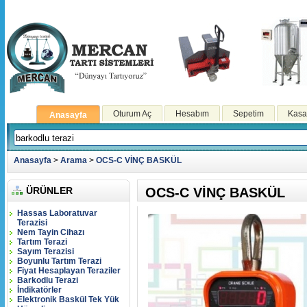
Oturum Aç
Hesabım
Sepetim
Kasa
Anasayfa
Anasayfa
>
Arama
>
OCS-C VİNÇ BASKÜL
ÜRÜNLER
OCS-C VİNÇ BASKÜL
Hassas Laboratuvar
Terazisi
Nem Tayin Cihazı
Tartım Terazi
Sayım Terazisi
Boyunlu Tartım Terazi
Fiyat Hesaplayan Teraziler
Barkodlu Terazi
İndikatörler
Elektronik Baskül Tek Yük