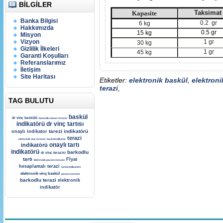
BILGILER
Taksimat
Kapasite
Banka Bilgisi
0.2 gr
6 kg
Hakkımızda
0.5 gr
15 kg
Misyon
Vizyon
1 gr
30 kg
Gizlilik İlkeleri
1 gr
45 kg
Garanti Koşulları
Referanslarımız
İletişim
Site Haritası
Etiketler:
elektronik baskül
,
elektroni
terazi
,
TAG BULUTU
baskül
dr vinç baskülü
barkodlu manav terazisi
indikatörü
dr vinç tartısı
tarezi indikatörü
onaylı indikator
terazi
elektronik vinç terazisi
baskül indikatör
onaylı tartı
indikatörü
indikatörü
barkodlu
dr vinç terazisi
tartı
Fİyat
Elektronik pazarcı terazisi
hesaplamalı terazi
tartım indikatörü
elektronik vinç baskül
pazarcı terazisi
barkodlu terazi
elektronik
indikatör