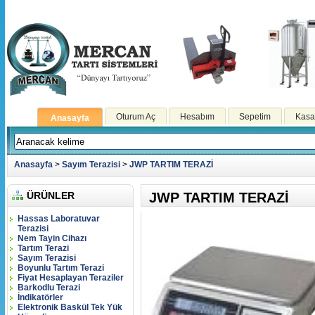
Oturum Aç
Hesabım
Sepetim
Kasa
Anasayfa
Anasayfa
>
Sayım Terazisi
>
JWP TARTIM TERAZİ
ÜRÜNLER
JWP TARTIM TERAZİ
Hassas Laboratuvar
Terazisi
Nem Tayin Cihazı
Tartım Terazi
Sayım Terazisi
Boyunlu Tartım Terazi
Fiyat Hesaplayan Teraziler
Barkodlu Terazi
İndikatörler
Elektronik Baskül Tek Yük