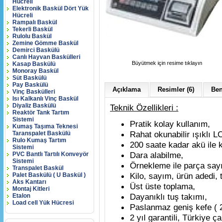
Hücreli
Elektronik Baskül Dört Yük
Hücreli
Rampalı Baskül
Tekerli Baskül
Rulolu Baskül
Zemine Gömme Baskül
Demirci Baskülü
Canlı Hayvan Baskülleri
Büyütmek için resime tıklayın
Kasap Baskülü
Monoray Baskül
Süt Baskülü
Pay Baskülü
Açıklama
Resimler (6)
Ben
Vinç Baskülleri
Isı Kalkanlı Vinç Baskül
Diyaliz Baskülü
Teknik Özellikleri :
Reaktör Tank Tartım
Sistemi
Pratik kolay kullanım,
Kumaş Taşıma Teknesi
Rahat okunabilir ışıklı 
Taranspalet Baskülü
Rulo Kumaş Tartım
200 saate kadar akü ile k
Sistemi
Dara alabilme,
PVC Bantlı Tartılı Konveyör
Sistemi
Örnekleme ile parça say
Transpalet Baskül
Kilo, sayım, ürün adedi, t
Palet Baskülü ( U Baskül )
Aks Kantarı
Üst üste toplama,
Montaj Kitleri
Dayanıklı tuş takımı,
Etalon
Load cell Yük Hücresi
Paslanmaz geniş kefe ( 
2 yıl garantili, Türkiye ç